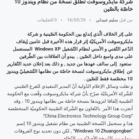
شركة مايكروسوفت تطلق نسخة من نظام ويندوز 10
خاصّة بالصّين
من قبل
سليم عبيدلي
16/03/29
0 التعليقات
على إثر الخلاف الّذي إندلع بين الحكومة الصّينية و شركة
مايكروسوفت الأمريكيّة إثر قرار هذه الأخيرة قبل عامين إيقاف
الدّعم التّقني و الأمني لنظام التّشغيل Windows XP المستعمل
على مدى واسع داخل الصّين , يبدو أن العلاقات بين الطّرفين
ستعود إلى سالف عهدها من جديد , و ذلك بعد إعلان عديد التّقارير
عن إطلاق مايكروسوفت لنسخة خاصّة من نظامها التّشغيليّ ويندوز
10 مخصّصة فقط للصّين .
و نقلت وسائل الإعلام الدّولية أنّ المدير التنفيذي للفرع الصّيني
للشّركة الأمريكيّة صرّح بأنّ شركة مايكروسوفت وقّعت مع الحكومة
الصّينية إتّفاقا لتزويدها بنسخة خاصّة من نظامها ويندوز 10 ، وقد
أنجزت هذا الأمر بالتّعاون مع الشّركة الصّينية الحكوميّة المتخصّصة
“China Electronics Technology Group Corp”.
هذا و ستحمل النّسخة الصّينية من نظام تشغيل ويندوز 10 إسم
“
Windows 10 Zhuangongban
” , لكن دون تحديد نوع الفروقات
بينها و بين النّسخة الأصليّة من النّظام .