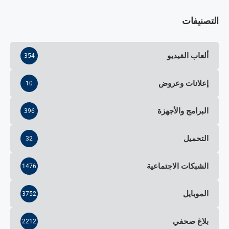
التصنيفات
ألعاب الفيديو
354
إعلانات وعروض
10
البرامج والأجهزة
396
التحميل
32
الشبكات الاجتماعية
1476
الموبايل
3752
بلاغ صحفي
2212