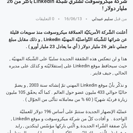
شركة ميكروسوفت تشتري شبكة Linkedin بأكثر من 26
مليار دولار !
من قبل
سليم عبيدلي
16/06/13
0 التعليقات
أعلنت الشّركة الأمريكيّة العملاقة ميكروسوفت منذ سويعات قليلة
عن شرائها للشّبكة التّواصليّة المهنيّة Linkedin , و ذلك مقابل مبلغ
جملي ناهز 26 مليار دولار ( أي ما يعادل 23 مليار أورو ) .
هذا و لن تنعكس هذه الصّفقة الجديدة سلبيّا على الشّبكة المهنيّة ,
حيث سيحافظ موقع Linkedin على إستقلاليّته و كذلك على مديره
الحالي , جيف فاينر .
و نذكّر بأنّ موقع Linkedin المهني تمّ إنشائه سنة 2003 , و يضمّ
حاليّا حوالي 433 مليون عضو حول العالم . كما أنّه يحقّق 105 مليون
زيارة فرديّة شهريّا ( 60 % من معاملاته تتأتّى من الجوّال ) .
عمليّة الإنصهار الجديدة ستتمّ على أساس 196 دولار للعمليّة
الواحدة . و أفادت كلّ من شركة ميكروسوفت و موقع Linkedin ,
بأنّ صفقة الشّراء الجديدة ,و الّتي باركها مؤسّس لينكدين , رايد