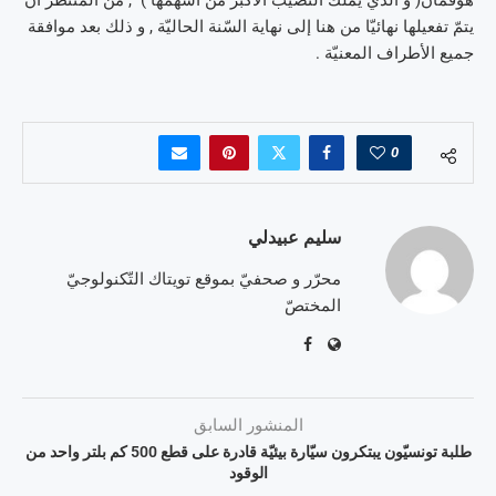
هوفمان( و الّذي يملك النّصيب الأكبر من أسهمها ) , من المنتظر أن
يتمّ تفعيلها نهائيّا من هنا إلى نهاية السّنة الحاليّة , و ذلك بعد موافقة
جميع الأطراف المعنيّة .
0
سليم عبيدلي
محرّر و صحفيّ بموقع تويتاك التّكنولوجيّ
المختصّ
المنشور السابق
طلبة تونسيّون يبتكرون سيّارة بيئيّة قادرة على قطع 500 كم بلتر واحد من
الوقود