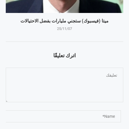
ميتا (فيسبوك) ستجني مليارات بفضل الاحتيالات
25/11/07
اترك تعليقًا