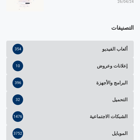
26/04/24
التصنيفات
ألعاب الفيديو
354
إعلانات وعروض
10
البرامج والأجهزة
396
التحميل
32
الشبكات الاجتماعية
1476
الموبايل
3752