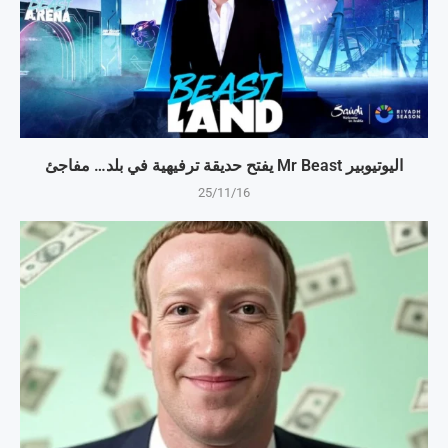
اليوتيوبير Mr Beast يفتح حديقة ترفيهية في بلد… مفاجئ
25/11/16