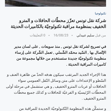
تكنولوجيا
شركة نقل تونس تعزّز محطّات الحافلات و المترو
الخفيف بمنظومة مراقبة تكنولوجيّة بالكاميرات الحديثة
من قبل
سليم عبيدلي
16/08/23
0 التعليقات
في تصريح لشركة نقل تونس , منذ سويعات , على لسان مدير
الإتّصال بها , السّيد محمّد الشّملي , تعمل الشّركة على إرساء
منظومة تكنولوجيّة جديدة ستستخدم من خلالها مجموعة من
كاميرات المراقبة الحديثة .
هذا الإجراء الجديد المرتقب سيكون هدفه الحدّ من ظاهرة العنف و
السّطو و الإعتداءات على متن وسائل النّقل العمومي سواء
الحافلات أو عربات المترو الخفيف , و هي ستشمل في مرحلة أولى
المحطّات الرّئيسيّة و الفرعيّة للحافلات و كذلك جميع محطّات
المترو الخفيف .
و ستمكّن هذه المنظومة التّكنولوجيّة الجديدة للمراقبة من