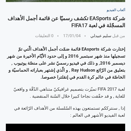
ألعاب الفيديو
شركة EASports تكشف رسميّا عن قائمة أجمل الأهداف
المسجّلة في لعبة FIFA17
من قبل
سليم عبيدلي
17/01/04
0 التعليقات
إختارت شركة EAsports قائمة ضمّت أجمل الأهداف الّتي تمّ
تسجيلها منذ شهر سبتمبر 2016 و إلى حدود الأيّام الأخيرة من شهر
ديسمبر 2016, و ذلك في فيديو رسميّ نشر على منصّة يوتيوب ,
بتعليق من الرّائع Ray Hudson , و الّذي إشتهر بعباراته الحماسيّة و
الخاصّة في عالم كرة القدم في إنقلترا خصوصا.
لعبة FIFA 2017 تميّزت بتصميم غرافيكيّ متناهي الدّقّة و واقعيّ
للغاية , و قد حقّقت نجاحا كبيرا خلال السّنة المنقضية .
إذا , سنترككم تستمتعون بهذه السّلسلة من الأهداف الرّائعة في
لعبة الفيديو الأشهر في العالم :