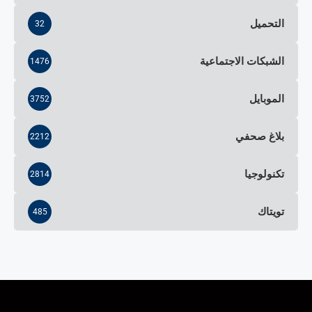
التحميل
32
الشبكات الاجتماعية
1476
الموبايل
3752
بلاغ صحفي
2212
تكنولوجيا
2814
تويتاك
485