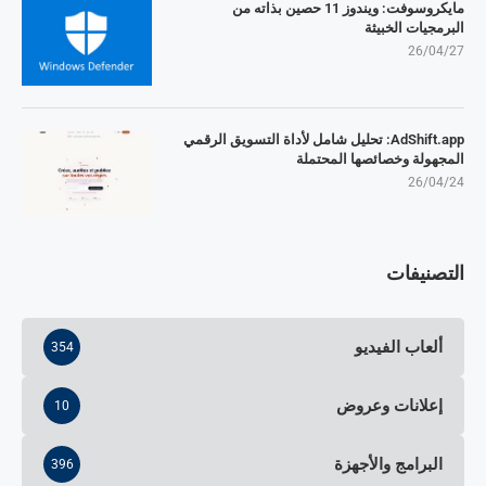
مايكروسوفت: ويندوز 11 حصين بذاته من
البرمجيات الخبيثة
26/04/27
AdShift.app: تحليل شامل لأداة التسويق الرقمي
المجهولة وخصائصها المحتملة
26/04/24
التصنيفات
ألعاب الفيديو
354
إعلانات وعروض
10
البرامج والأجهزة
396