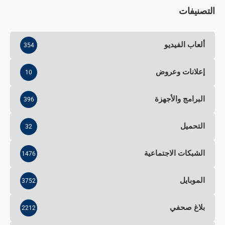
التصنيفات
ألعاب الفيديو
354
إعلانات وعروض
10
البرامج والأجهزة
396
التحميل
32
الشبكات الاجتماعية
1476
الموبايل
3752
بلاغ صحفي
2212