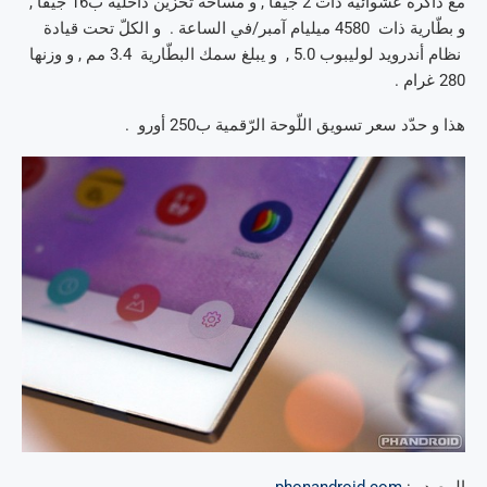
مع ذاكرة عشوائية ذات 2 جيقا , و مساحة تخزين داخليّة ب16 جيقا ,
و بطّارية ذات 4580 ميليام آمبر/في الساعة . و الكلّ تحت قيادة
نظام أندرويد لوليبوب 5.0 , و يبلغ سمك البطّارية 3.4 مم , و وزنها
280 غرام .
هذا و حدّد سعر تسويق اللّوحة الرّقمية ب250 أورو .
المصدر :
phonandroid.com