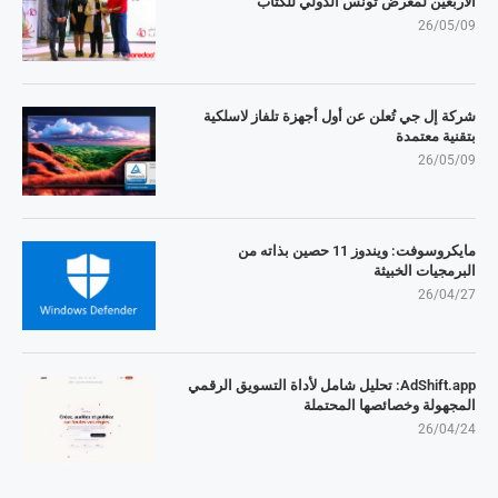
الأربعين لمعرض تونس الدولي للكتاب
26/05/09
شركة إل جي تُعلن عن أول أجهزة تلفاز لاسلكية
بتقنية معتمدة
26/05/09
مايكروسوفت: ويندوز 11 حصين بذاته من
البرمجيات الخبيثة
26/04/27
AdShift.app: تحليل شامل لأداة التسويق الرقمي
المجهولة وخصائصها المحتملة
26/04/24