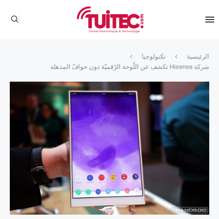
الرئيسية
تكنولوجيا
شركة Hisense تكشف عن اللّوحة الرّقميّة دون حوافّ المذهلة