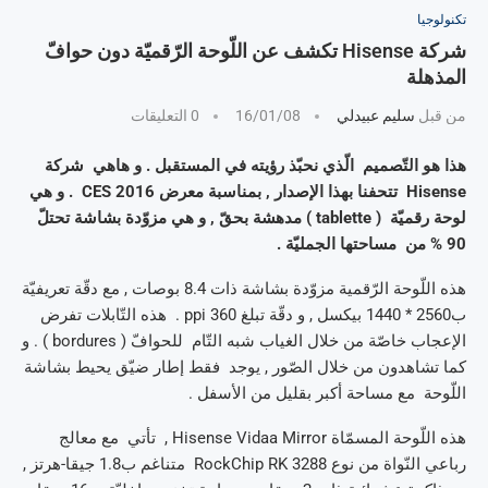
تكنولوجيا
شركة Hisense تكشف عن اللّوحة الرّقميّة دون حوافّ
المذهلة
من قبل
سليم عبيدلي
16/01/08
0 التعليقات
هذا هو التّصميم الّذي نحبّذ رؤيته في المستقبل . و هاهي شركة
Hisense تتحفنا بهذا الإصدار , بمناسبة معرض CES 2016 . و هي
لوحة رقميّة ( tablette ) مدهشة بحقّ , و هي مزوّدة بشاشة تحتلّ
90 % من مساحتها الجمليّة .
هذه اللّوحة الرّقمية مزوّدة بشاشة ذات 8.4 بوصات , مع دقّة تعريفيّة
ب2560 * 1440 بيكسل , و دقّة تبلغ 360 ppi . هذه التّابلات تفرض
الإعجاب خاصّة من خلال الغياب شبه التّام للحوافّ ( bordures ) . و
كما تشاهدون من خلال الصّور , يوجد فقط إطار ضيّق يحيط بشاشة
اللّوحة مع مساحة أكبر بقليل من الأسفل .
هذه اللّوحة المسمّاة Hisense Vidaa Mirror , تأتي مع معالج
رباعي النّواة من نوع RockChip RK 3288 متناغم ب1.8 جيقا-هرتز ,