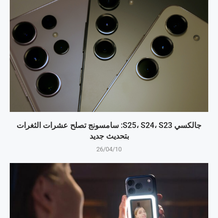
جالكسي S25، S24، S23: سامسونج تصلح عشرات الثغرات
بتحديث جديد
26/04/10