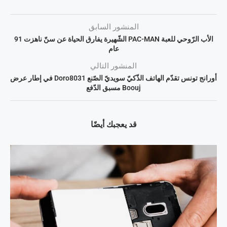
المنشور السابق
الأب الرّوحي للعبة PAC-MAN الشّهيرة يفارق الحياة عن سنّ ناهزت 91
عام
المنشور التالي
أورانج تونس تقدّم الهاتف الذّكيّ سويديّ الصّنع Doro8031 في إطار عرض
Boouj مسبق الدّفع
قد يعجبك أيضًا