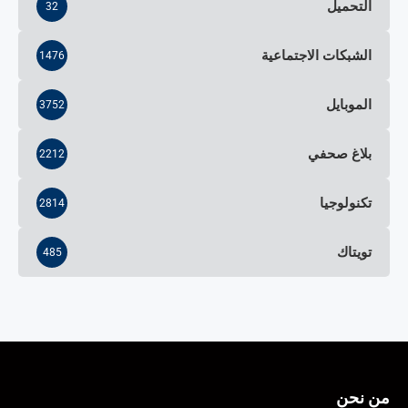
التحميل
32
الشبكات الاجتماعية
1476
الموبايل
3752
بلاغ صحفي
2212
تكنولوجيا
2814
تويتاك
485
من نحن