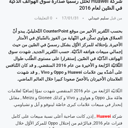
شركة Huawei تحتلّ رسميّا صدارة سوق الهواتف الذّكيّة
في الصّين لعام 2016
من قبل
سليم عبيدلي
17/01/31
0 التعليقات
بحسب التّقرير الأخير من موقع CounterPoint التّحليليّ, يبدو أنّ
العملاق هواوي تمكّن في النّهاية من الفوز بالسّباق في الأمتار
الأخيرة, بإحتلاله للمركز الأوّل بشكل رسميّ في الصّين من حيث
إجمالي مبيعات هواتفه الذّكيّة. حسب التّقرير الجديد, شهدت سوق
الهواتف الذّكيّة في الصّين, إستقرارا على مستوى الطّلب طوال
الثّلاثيّة الرّابعة و الأخيرة من عام 2016 المنقضي, و قد كان التّنافس
على أشدّه بين علامات Huawei و Oppo و Vivo , و قد شهدت
العلامتان الأخيرتان بالأخصّ صعودا كبيرا خلال العالم الماضي.
الثّلاثيّة الرّابعة من عام 2016 المنقضي شهدت نموّا إضافيّا لعلامات
هامّة مثل Oppo و هواوي و Vivo و كذلك Gionee و Meizu , مقابل
إنحدار في مبيعات علامات كبرى خاصّة لينوفو و آبل و تشياومي.
شركة
Huawei
, إذن, كانت صاحبة أعلى نسبة مبيعات على كامل
فترات عام 2016, فبالرّغم من إحتلال Oppo للمركز الأوّل خلال