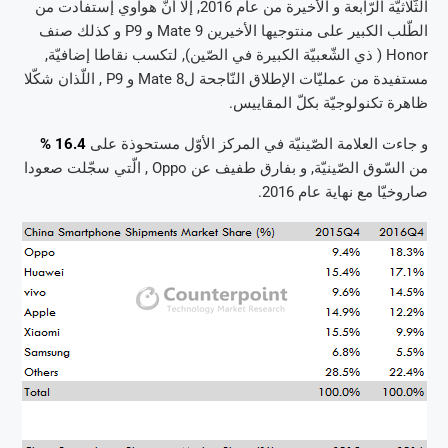
الثّلاثيّة الرّابعة و الأخيرة من عام 2016, إلّا أنّ هواوي إستفادت من
الطّلب الكبير على منتوجيها الأخيرين Mate 9 و P9 و كذلك صنف
Honor ( ذي الشّعبيّة الكبيرة في الصّين), لتكسب نقاطا إضافيّة,
مستفيدة من عمليّات الإطلاق النّاجحة لMate 8 و P9 , اللّذان شكّلا
ظاهرة تكنولوجيّة بكلّ المقاييس.
و جاءت العلامة الصّينيّة في المركز الأوّل مستحوذة على
16.4 %
من السّوق الصّينيّة, و بفارق طفيف عن Oppo , الّتي سجّلت صعودا
صاروخيّا مع نهاية عام 2016.