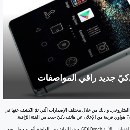
ف أبدا عن صعودها الصّاروخي, و ذلك من خلال مختلف الإصدارات الّتي تمّ الكشف عنها في
أنّ هواوي قريبة من الإعلان عن هاتف ذكيّ جديد من الفئة الرّاقية.
في الواقع, رصدنا ظهور هاتف جديد من علامة هواوي, و ذلك على منصّة إختبارات الأداء GFX Bench, و هذا الهاتف من الواضح أنّه سيحمل إسم