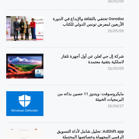
26/05/09
Ooredoo تحتفي بالثقافة والإبداع في الدورة
الأربعين لمعرض تونس الدولي للكتاب
26/05/09
شركة إل جي تُعلن عن أول أجهزة تلفاز
لاسلكية بتقنية معتمدة
26/05/09
مايكروسوفت: ويندوز 11 حصين بذاته من
البرمجيات الخبيثة
26/04/27
AdShift.app: تحليل شامل لأداة التسويق
الرقمي المجهولة وخصائصها المحتملة