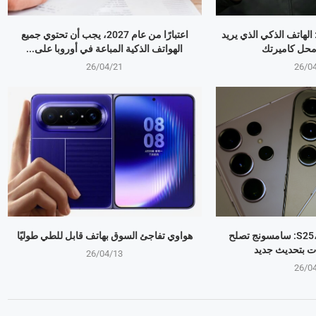
OPPO Find X9 Ultr: الهاتف الذكي الذي يريد
اعتبارًا من عام 2027، يجب أن تحتوي جميع
 محل كاميرتك
الهواتف الذكية المباعة في أوروبا على...
26/04/21
26/0
جالكسي S25، S24، S23: سامسونج تصلح
هواوي تفاجئ السوق بهاتف قابل للطي طوليًا
ت بتحديث جديد
26/04/13
26/0