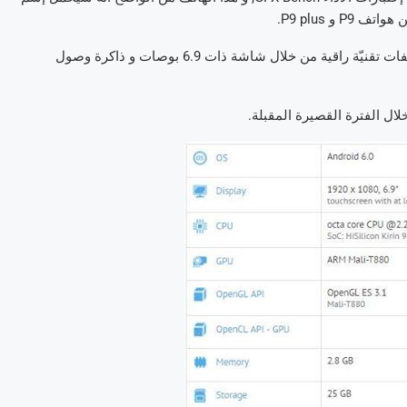
هذا الهاتف, و دائما حسب التّسريبات الّتي ذكرناها, سيحتوي على مواصفات تقنيّة راقية من خلال شاشة ذات 6.9 بوصات و ذاكرة وصول
لال الفترة القصيرة المقبلة.