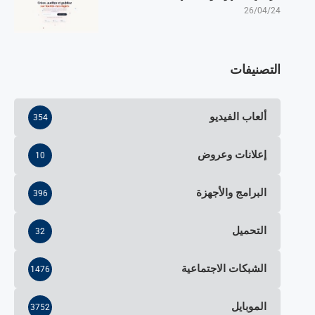
26/04/24
التصنيفات
ألعاب الفيديو
354
إعلانات وعروض
10
البرامج والأجهزة
396
التحميل
32
الشبكات الاجتماعية
1476
الموبايل
3752