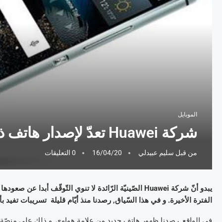
الموبايل
شركة Huawei تعدّ لإصدار هاتف ذكيّ جديد راقي المواصفات
من قبل
سليم عبيدلي
16/04/20
0 التعليقات
يبدو أنّ شركة Huawei الصّينيّة الرّائدة لا تنوي التّوقّ
الفترة الأخيرة. و في هذا السّياق, رصدنا منذ أيّام قليلة تسريبات تفيد ب