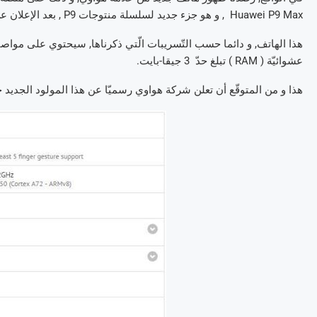
Huawei P9 Max , و هو جزء جديد لسلسلة منتوجات P9 , بعد الإعلان عن هواتف P9 و P9 plus.
عشوائيّة ( RAM ) تبلغ حدّ 3 جيقا-بايت.
هذا و من المتوقّع أن تعلن شركة هواوي رسميّا عن هذا المولود الجديد خ