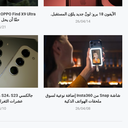
الآيفون 18 برو: لونٌ جديد يلوّن المستقبل.
a
حقًا أن يحل
26/04/14
4/21
شاشة Snap من Insta360 إضافة نوعية لسوق
ملحقات الهواتف الذكية
عشرات الثغرا
4/10
26/04/08