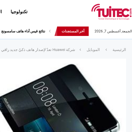
تكنولوجيا
ا
الجمعة, أغسطس 7, 2026
آخر المستجدات
نتائج قيس أداء هاتف سامسونج Galaxy Fold لا تثير الإعجاب
الرئيسية
الموبايل
شركة Huawei تعدّ لإصدار هاتف ذكيّ جديد راقي المواصفات