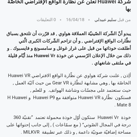
شركة Huawei تعلن عن نظّارة الواقع الإفتراضي الخاصّة
بها
من قبل
سليم عبيدلي
16/04/18
0 التعليقات
يبدو أنّ الشّركة الصّينيّة العملاقة هواوي , قد قرّرت أن تلتحق بسباق
نظّارات الواقع الإفتراضي , و أن تزاحم الشّركات الكبرى الّتي
أطلقت خوذاتها من قبل على غرار غوغل و سامسونغ و فايسبوك . و
ذلك من خلال الإعلان الرّسمي عن خوذة Huawei Vr منذ أيّام قليلة
في ملتقى شانغهاي .
أإذن , علنت شركة هواوي عن نظّارة الواقع الافتراضي Huawei VR
الخاصّة بها , وهي مشابهة لنظّارة Gear VR من حيث آليّة العمل ,
حيث ستعتمد على مجسّات وشاشة الهواتف. و للعلم ,
فستكون نظّارة Huawei VR متوافقة مع Huawei P9 و H Huawei
Mate 8 .
خوذة Huawei Vr ستكون أوّل خوذة محمولة تعتمد “تقنيّة 360
درجة في المجال الصّوتي” ( مع سمّاعات ) , إلى جانب إحتوائها على
مساحة إضافيّة صوتيّة داعمة , و ذلك عبر تطبيقة MILKVR .