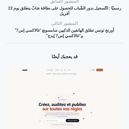
المنشور السابق
رسميّا : التّسجيل بدور الشّباب للحصول على بطاقة شابّ ينطلق يوم 22
أفريل
المنشور التالي
أورنج تونس تطلق الهاتفين الذكيين سامسونغ “غالاكسي إس7″
و”غالاكسي إس7 إيدج”
قد يعجبك أيضًا