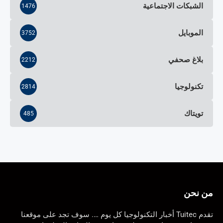
الشبكات الاجتماعية
1476
الموبايل
3752
بلاغ صحفي
2212
تكنولوجيا
2814
تويتاك
485
من نحن
تقدم Tuitec أخبار التكنولوجيا كل يوم …. سوف تجد على موقعنا