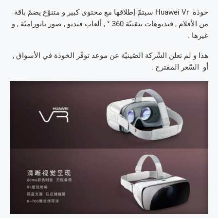
خوذة Huawei Vr سيتمّ إطلاقها مع محتوى كبير و متنوّع يضمّ باقة
من الأفلام , فيديوهات بتقنيّة 360 ° , ألعاب فيديو , صور بانوراميّة , و
غيرها .
هذا و لم تعلن الشّركة الصّينيّة عن موعد توفّر الخوذة في الأسواق ,
أو السّعر المقترح .