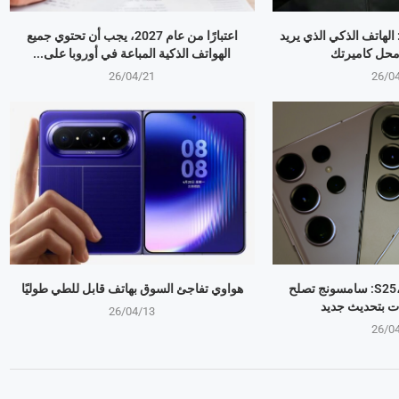
OPPO Find X9 Ultr: الهاتف الذكي الذي يريد
اعتبارًا من عام 2027، يجب أن تحتوي جميع
 محل كاميرتك
الهواتف الذكية المباعة في أوروبا على...
26/04/21
26/0
جالكسي S25، S24، S23: سامسونج تصلح
هواوي تفاجئ السوق بهاتف قابل للطي طوليًا
ت بتحديث جديد
26/04/13
26/0