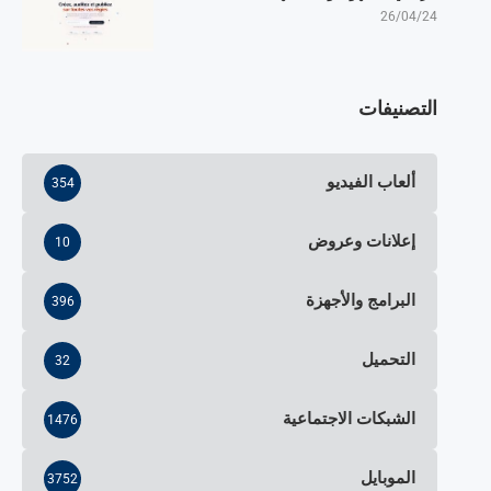
26/04/24
التصنيفات
ألعاب الفيديو
354
إعلانات وعروض
10
البرامج والأجهزة
396
التحميل
32
الشبكات الاجتماعية
1476
الموبايل
3752