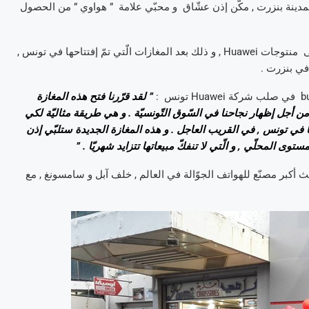
بمدينة بنزرت , مكّن إذن عشّاق و محبّي علامة ” هواوي ” من الحصول
هذه المغازة هي رقم 7 في تونس , ضمن سلسلة المغازات الموجّهة إلى منتوجات Huawei , و ذلك بعد المغازات الّتي تمّ إفتتاحها في تونس ,
في بنزرت .
” لقد قرّرنا فتح هذه المغازة
أجل إظهار نجاحنا في السّوق التّونسيّة . و هي طريقة مثاليّة لكي
ا في تونس , في القريب العاجل . و هذه المغازة الجديدة ستلبّي إذن
ستوى المحلّي , و الّتي لا تنفكّ مبيعاتها تتزايد شهريّا . ”
نذكّر أنّ علامة ” Huawei ” أصبحت خلال العام المنصرم 2015 ثالث أكبر مصنّع للهواتف الجوّالة في العالم , خلف آبل و سامسونغ , مع