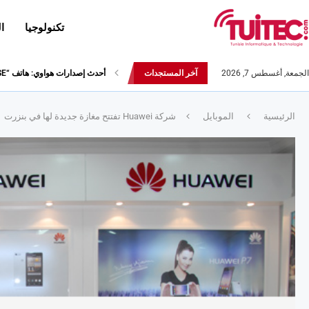
تكنولوجيا
ا
الجمعة, أغسطس 7, 2026
آخر المستجدات
نتائج قيس أداء هاتف سامسونج Galaxy Fold لا تثير الإعجاب
أحدث إصدارات هواوي: هاتف “nova 8 SE” ينطلق رسميا مع أربع...
الرئيسية
الموبايل
شركة Huawei تفتتح مغازة جديدة لها في بنزرت