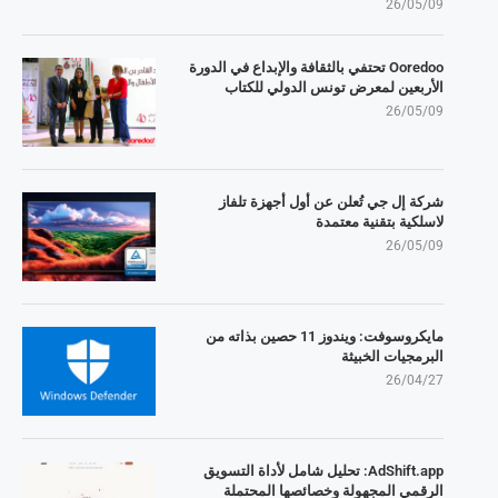
26/05/09
Ooredoo تحتفي بالثقافة والإبداع في الدورة
الأربعين لمعرض تونس الدولي للكتاب
26/05/09
شركة إل جي تُعلن عن أول أجهزة تلفاز
لاسلكية بتقنية معتمدة
26/05/09
مايكروسوفت: ويندوز 11 حصين بذاته من
البرمجيات الخبيثة
26/04/27
AdShift.app: تحليل شامل لأداة التسويق
الرقمي المجهولة وخصائصها المحتملة