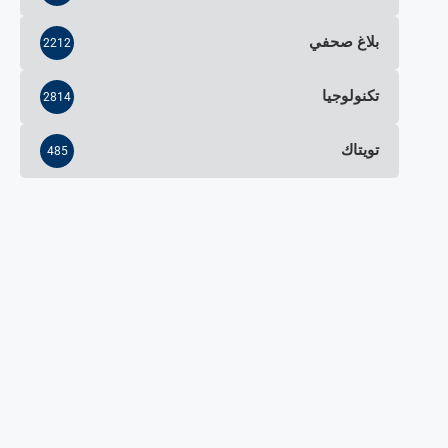
بلاغ صحفي
2212
تكنولوجيا
2814
تويتاك
485