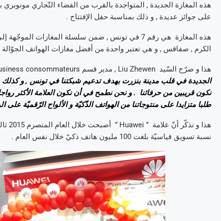
هذه المغازة الجديدة , المتواجدة بالقرب من الفضاء التّجاري مونوبري 
على جوائز عديدة , و ذلك بمناسبة حفل الإفتتاح .
الكرم , صفاقس , و هي تعتبر واحدة من أفضل مغازات الهواتف الجوّالة 
هذا و صرّح السّيد Liu Zhewen , مدير قسم business consommateurs في صلب شركة Huawei تونس :
الجديدة في قلب مدينة بنزرت بهدف تدعيم شبكتنا في تونس , و كذلك من 
نكون قريبين من حرفائنا . و نحن نطمح في أن نكون العلامة الأكثر رواج
طلبا متزايدا على منتوجاتنا من الهواتف الذّكيّة و الألواح الرّقميّة على الم
هذا و 
نسبة تسويق قياسيّة بلغت 100 مليون هاتف ذكيّ خلال نفس العام .