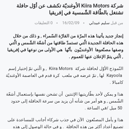
شركة Kiira Motors الأوغنديّة تكشف عن أوّل حافلة
تشتغل بالطّاقة الشّمسية في إفريقيا
من قبل
سليم عبيدلي
16/02/09
0 التعليقات
إنجاز جديد يأتينا هذه المرّة من القارّة السّمراء , و ذلك من خلال
هذه الحافلة الجديدة الّتي تستمدّ طاقتها من أشعّة الشّمس و الّتي
وصفها مصنّعوها الأوغنديّون بأنّها هي الأولى من نوعها في إفريقيا
, الّتي يتمّ الإعلان عنها للعموم .
النّموذج الأوّل لحافلة شركة Kiira Motors , و الّتي تمّ إختيار إسم
Kayoola لها , تمّ عرضه في ملعب كرة قدم في العاصمة الأوغنديّة
كامبالا .
هذا و يمكن لأحد بطّاريتيها الإثنتين أن تشحن نفسها بإستعمال أشعّة
الشّمس , و هو أمر من شأنه أن يزيد من سرعة الحافلة إلى حدود
50 ميل /في الساعة .
هذا و يأمل المصنّعون الآن في جذب شركاء أجانب للمساعدة على
تصنيع أعداد أكثر من هذه الحافلة . و في حالة الوصول إلى هذه