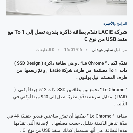
البرامج والأجهزة
شركة LACIE تقدّم بطاقة ذاكرة بقدرة تصل إلى 1 To مع
منفذ USB من نوع C
من قبل
سليم عبيدلي
16/01/06
0 التعليقات
نقدّم لكم , ” Le Chrome” , و هي بطاقة ذاكرة ( SSD Design )
ذات 1 To مصمّمة من طرف شركة Lacie , و تمّ رسمها من
طرف المصمّم نيل بولتون .
” Le Chrome ” تجمع بين بطاقتين SSD ذات 512 جيقا-أوكتي (
RAID ) مقابل سرعة تدفّق نظريّة تصل إلى 940 ميقا-أوكتي في
الثّانية .
بطاقة ” Le Chrome ” يمكنها أن تمرّر ساعتين فيديو بتقنيّة 4K في
مدّة تناهز الدّقيقة بقليل , حسب مصنّعها . الإضافة الّتي تقدّمها
هذه البطاقة هي أنّها تستعمل كذلك منفذ USB من نوع C .