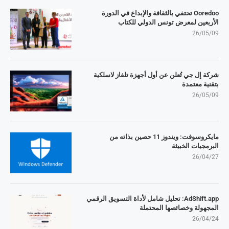
Ooredoo تحتفي بالثقافة والإبداع في الدورة
الأربعين لمعرض تونس الدولي للكتاب
26/05/09
شركة إل جي تُعلن عن أول أجهزة تلفاز لاسلكية
بتقنية معتمدة
26/05/09
مايكروسوفت: ويندوز 11 حصين بذاته من
البرمجيات الخبيثة
26/04/27
AdShift.app: تحليل شامل لأداة التسويق الرقمي
المجهولة وخصائصها المحتملة
26/04/24