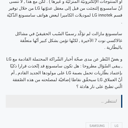
أو المنتوجات الإلكترونيّة المنزليّة و غيرها ) . لكن مع هذا , لا ننسى
أنّ سامسونغ إلتجئت من قبل إلى معقل عدوّتها LG من خلال توفير
قسم LG innotek لموديلات الكاميرا لبعض هواتف سامسونغ الذّكيّة
.
سامسونغ مازالت لم تؤكّد رسميّا السّبب الحقيقيّ في مشاكل
غالاكسي نوت 7 الأخيرة , لكنّها تؤمن بشكل كبير أنّها متعلّقة
بالبطّارية .
و بغضّ النّظر عن مدى صحّة أخبار الشّراكة المحتملة القادمة مع LG
, يبقى السّؤال مطروحا : هل تكون سامسونغ قد إتّخذت قرارا ذكيّا
بإعتماد بطّاريات تحمل بصمة LG على مولودها الجديد القادم , أم
أنّ العملاق LG سيحقّق نقاطا إضافيّة لمصلحته من هذه الصّفقة
الّتي تطبخ على نار هادئة ؟
لننتظر …
SAMSUNG
LG