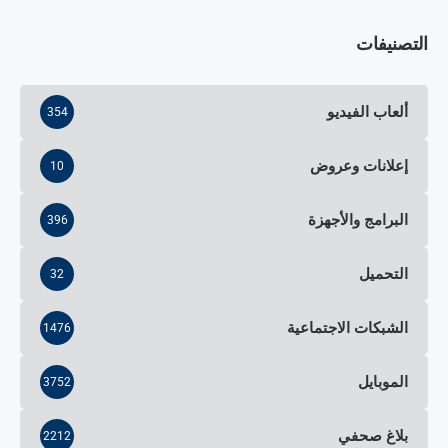
التصنيفات
ألعاب الفيديو
354
إعلانات وعروض
10
البرامج والأجهزة
396
التحميل
32
الشبكات الاجتماعية
1476
الموبايل
3752
بلاغ صحفي
2212