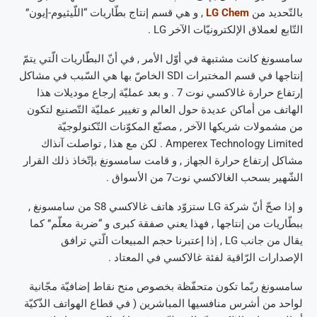
بالتّحديد من
LG Chem
, و هي قسم إنتاج بطّاريات “اللّيثيوم-إيون”
التّابع لعملاق الإلكترونيّات الآخر LG .
سامسونغ كانت مشتبهة في أوّل الأمر , في أنّ البطّاريات الّتي يتمّ
إنتاجها في قسم المختبرات SDI الخاصّ بها هي السّبب في مشاكل
إرتفاع حرارة غالاكسي نوت 7 . و بعد عمليّة إرجاع موديلات هذا
الهاتف من أماكن عديدة حول العالم و تغيير عمليّة التّصنيع لتكون
من مشمولات شريكها الآخر , مصنّع المكوّنات التّكنولوجيّة
Amperex Technology Limited . لكن مع هذا , تواصلت آنذاك
مشاكل إرتفاع حرارة الجهاز , و قامت سامسونغ بإتّخاذ ذلك القرار
الشّهير بسحب الغالاكسي نوت7 من الأسواق .
و إذا صحّ أنّ شركة LG ستزوّد هاتف غالاكسي S8 من سامسونغ ,
ببطّاريات من إنتاجها , فهذا يعني صفقة كبرى و “ضربة معلّم” كما
يقال من جانب LG , إذا إعتبرنا حجم المبيعات الّتي ترافق
الإصدارات الرّاقية لفئة غالاكسي في المعتاد .
سامسونغ ربّما تكون متحفّظة بخصوص منح نقاط إضافيّة مجّانية
لواحد من أشرس منافسيها المباشرين ( في قطاع الهواتف الذّكيّة