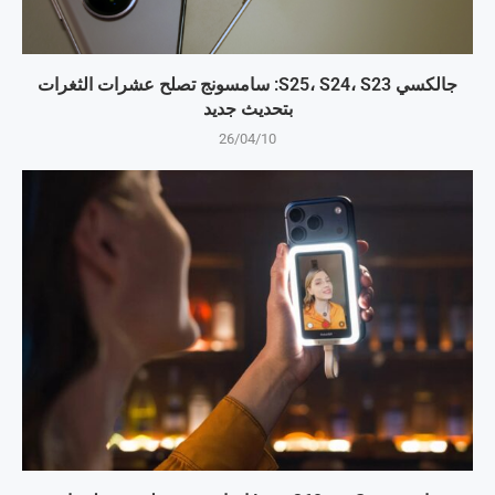
جالكسي S25، S24، S23: سامسونج تصلح عشرات الثغرات
بتحديث جديد
26/04/10