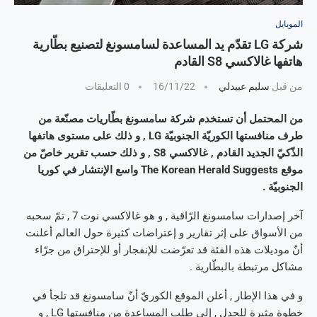
الموبايل
شركة LG تقدّم يد المساعدة لسامسونغ لتصنيع بطّارية
هاتفها غالاكسي S8 القادم
من قبل
سليم عبيدلي
16/11/22
0 التعليقات
من المحتمل أن تستخدم شركة سامسونغ بطّاريات مصنّعة من
طرف منافستها الكوريّة الجنوبيّة LG , و ذلك على مستوى هاتفها
الذّكيّ الجديد القادم , غالاكسي S8 , و ذلك حسب تقرير خاصّ من
موقع The Korean Herald Suggests واسع الإنتشار في كوريا
الجنوبيّة .
آخر إصدارات سامسونغ الرّاقية , و هو غالاكسي نوت 7 , تمّ سحبه
من الأسواق على إثر تقارير و إعتراضات كثيرة حول العالم أعلنت
أنّ موديلات هذه الفئة قد تعرّضت للإنفجار أو للإحتراق من جرّاء
مشاكل مرتبطة بالبطّارية .
و في هذا الإطار , أعلن الموقع الكوريّ أنّ سامسونغ قد تلجأ في
خطوة مثيرة للجدل , إلى طلب المساعدة من منافستها LG , و