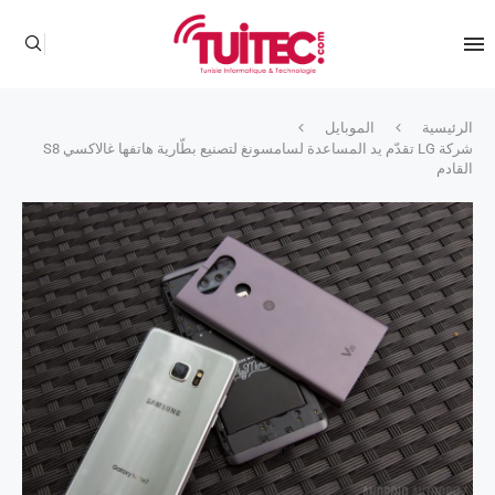
الرئيسية
الموبايل
شركة LG تقدّم يد المساعدة لسامسونغ لتصنيع بطّارية هاتفها غالاكسي S8
القادم