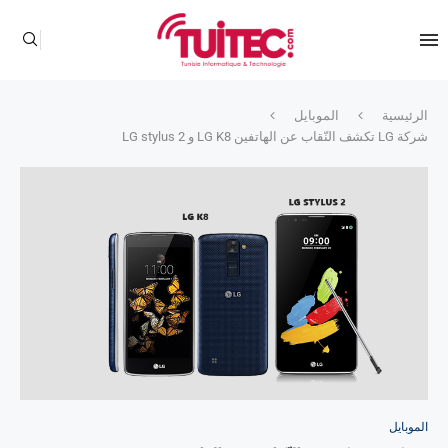
الرئيسية
الموبايل
شركة LG تكشف النّقاب عن الهاتفين LG K8 و LG stylus 2
الموبايل