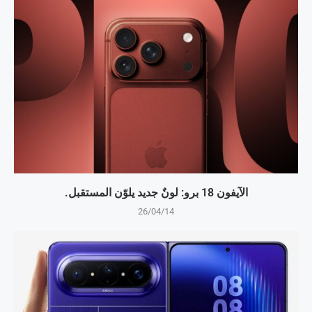
الآيفون 18 برو: لونٌ جديد يلوّن المستقبل.
26/04/14