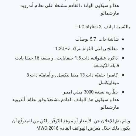
هذا و سيكون الهاتف القادم مشتغلا على نظام أندرويد
مارشمالو
بالنّسبة لهاتف LG stylus 2 :
شاشة ذات 5.7 بوصات
معالج رباعي النّواة بتردّد 1.2GHz
ذاكرة عشوائية ذات 1.5 جيقابايت , و بسعة 16 جيقا-بايت
قابلة للتّوسعة
كاميرا خلفيّة ذات 13 ميقا-بيكسل , و أماميّة ذات 8
ميقابيكسل
بطّارية بسعة 3000 ميلي امبير
هذا و سيكون هذا الهاتف القادم مشتغلا وفق نظام أندرويد
مارشمالو
و لم يتمّ الإعلان عن الأسعار أو موعد التّوفّر , لكن من المتوقّع أن
يكون ذلك خلال معرض الهواتف القادم MWC 2016