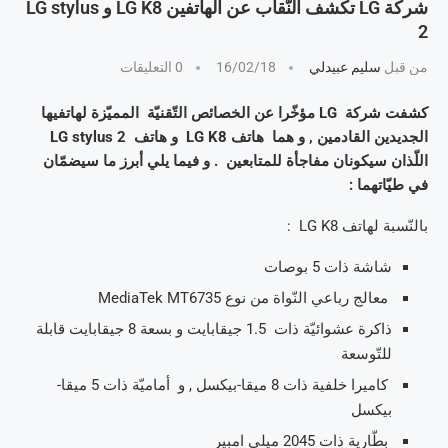
شركة LG تكشف النّقاب عن الهاتفين LG K8 و LG stylus
2
من قبل
سليم عبيدلي
16/02/18
0 التعليقات
كشفت شركة LG مؤخّرا عن الخصائص التّقنيّة المميّزة لهاتفيها
الجديدين القادمين , و هما هاتف LG K8 و هاتف LG stylus 2
اللّذان سيكونان مفاجأة للمتابعين . و فيما يلي أبرز ما سيضمّان
في طيّاتهما :
بالنّسبة لهاتف LG K8 :
شاشة ذات 5 بوصات
معالج رباعي النّواة من نوع MediaTek MT6735
ذاكرة عشوائيّة ذات 1.5 جيقابايت و بسعة 8 جيقابايت قابلة
للتّوسعة
كاميرا خلفية ذات 8 ميقا-بيكسل , و أماميّة ذات 5 ميقا-
بيكسل
بطّارية ذات 2045 ميلي امبير