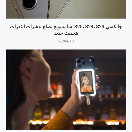
جالكسي S25، S24، S23: سامسونج تصلح عشرات الثغرات
بتحديث جديد
26/04/10