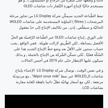
غالبا و وضعها على شفرة من الزّجاج أو السّيليكون )
, و هو
مستخدم حاليّا لإنتاج أجهزة التّلفاز ذات شاشات OLED
نمط الطّباعة الجديد سيمكّن شركة LG Display من تجاوز مرحلة
المرشحات ( filtres ) الملوّنة المستخدمة على شاشات WOLED
الحاليّة و سيقلّص , إذن , من تكاليف الإنتاج إلى حدّ معقول
على الورق , إنتاج شاشات OLED عبر الطّباعة الرّقميّة هو الحلّ
الأفضل ببساطة , لكن الطّريق لازالت طويلة . ففي الواقع , يجب
حساب سنتين على الأقلّ بعد وضع خطّ الإنتاج الجديد هذا على
السّكّة فعليّا , لكي تتمكّن الشّركة من الإنتاج بالجملة , و بذلك
سيكون عليها الإنتظار حتّى عام 2019 في أحسن الحالات
و في نفس الوقت , توصال شركة LG Display الإعتناء بإنتاج
شاشات الWOLED عبر نمط “dépot sous vide” , مع مردوديّة
مرتفعة , لكن مع أسعار نهائيّة تظلّ دائما باهظة للغاية مقارنة
بشاشات LCD .