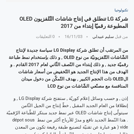
تكنولوجيا
شركة LG تنطلق في إنتاج شاشات التّلفزيون OLED
المطبوعة رقميّا إبتداء من 2017
من قبل
سليم عبيدلي
16/11/03
0 التعليقات
من المرتقب أن تطلق شركة LG Display سياسة جديدة لإنتاج
الشّاشات التّلفزيونيّة من نوع OLED , و ذلك بإستخدام نمط طباعة
رقميّة جديد , و ذلك إبتداء من النّصف الثّاني لعام 2017 القادم . و
الهدف من هذا الإنتاج الجديد هو التّخفيض من أسعار شاشات
الOLED ذات الحجم الكبير , بهدف التّمكّن من دخول ميدان
المنافسة مع مصنّعي الشّاشات من نوع LCD
إذن , و حسب وسائل إعلام كوريّة , ستفتح شركة LG Display , و
إنطلاقا من العام الجديد المقبل , خطّ إنتاج من الجيل الثّامن
سيتولّى إنتاج شاشات OLED عبر نمط جديد مبتكر للطّباعة الرّقميّة
. هذا النّمط الجديد نافع و مدرّ للأرباح أكثر من
نمط dépot sous
vide ( هو عبارة عن تقنيّة لتصنيع طبقة رفيعة تكون من المعدن