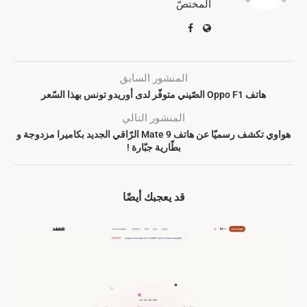
المختصّ
المنشور السابق
هاتف Oppo F1 الصّيني متوفّر لدى أوريدو تونس بهذا السّعر
المنشور التالي
هواوي تكشف رسميّا عن هاتف Mate 9 الرّاقي الجديد بكاميرا مزدوجة و
بطّارية جبّارة !
قد يعجبك أيضًا