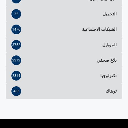
التحميل
32
الشبكات الاجتماعية
1476
الموبايل
3752
بلاغ صحفي
2212
تكنولوجيا
2814
تويتاك
485