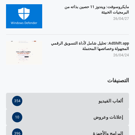
مايكروسوفت: ويندوز 11 حصين بذاته من
البرمجيات الخبيثة
26/04/27
AdShift.app: تحليل شامل لأداة التسويق الرقمي
المجهولة وخصائصها المحتملة
26/04/24
التصنيفات
ألعاب الفيديو
354
إعلانات وعروض
10
البرامج والأجهزة
396