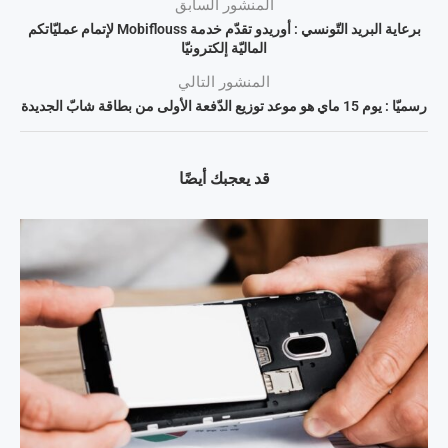
المنشور السابق
برعاية البريد التّونسي : أوريدو تقدّم خدمة Mobiflouss لإتمام عمليّاتكم
الماليّة إلكترونيّا
المنشور التالي
رسميّا : يوم 15 ماي هو موعد توزيع الدّفعة الأولى من بطاقة شابّ الجديدة
قد يعجبك أيضًا