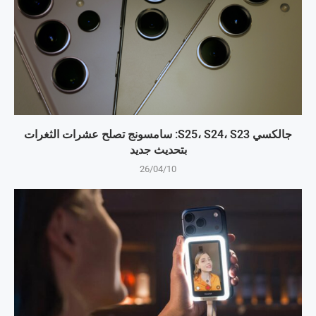
جالكسي S25، S24، S23: سامسونج تصلح عشرات الثغرات
بتحديث جديد
26/04/10