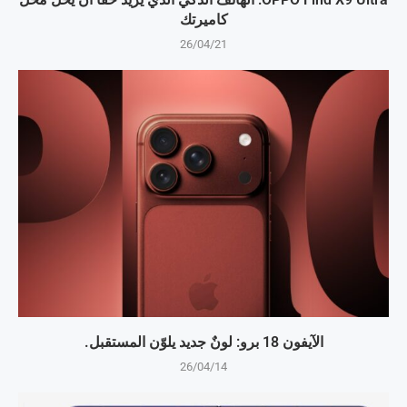
كاميرتك
26/04/21
الآيفون 18 برو: لونٌ جديد يلوّن المستقبل.
26/04/14