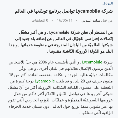
الموبايل
شركة Lycamobile تواصل برنامج توسّعها في العالم
من قبل
سليم عبيدلي
16/05/11
0 التعليقات
من المنتظر أن تعلن شركة Lycamobile , و هي أكبر مشغّل
إتّصالات إفتراضي للجوّال في العالم , عن إضافة بلد جديد إلى
شبكتها العالميّة من البلدان المندرجة في منظومة خدماتها , و هذا
البلد هو الدّولة الأوروبيّة النّاشئة مقدونيا .
شركة
Lycamobile
, و الّتي تأسّست عام 2006 هي حلّ للأشخاص
الّذين يريدون الإتّصال بعائلاتهم في بلدان أخرى . و هي توفّر
مكالمات دوليّة عالية الجودة و بتكلفة منخفضة لفائدة أكثر من 15
مليون حريف في 20 بلد . و قد بلغت
Lycamobile
درجة كبيرة من
التّغطية على مستوى الكثافة السّكانية الأوروبيّة أكثر من أيّ مشغّل
شبكي آخر , و ها هي تواصل النّموّ و التّقدّم أكثر فأكثر من خلال
عروضها التّسويقيّة المتميّزة و عمليّات التّوزيع الخارجي الّتي تقوم
بها عبر مليوني منفذ توزيع حول العالم , دون نسيان خدمة الحرفاء
الرّاقية الّتي تمتلكها .