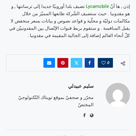
إذن , ها أنّ
Lycamobile
تضيف بلدا أوروبيّا جديدا إلى ترسانتها , و
هو مقدونيا . حيث ستضيف الشّركة طابعها المميّز من خلال
مكالمات دوليّة و محلّية و قواعد نصوص و بيانات بسعر منخفض لا
يقبل المنافسة . و ستقوم بربط قنوات الإتّصال بين المقدونييّن في
كلّ أنحاء العالم إضافة إلى الجالية المقيمة في مقدونيا .
0
سليم عبيدلي
محرّر و صحفيّ بموقع تويتاك التّكنولوجيّ
المختصّ