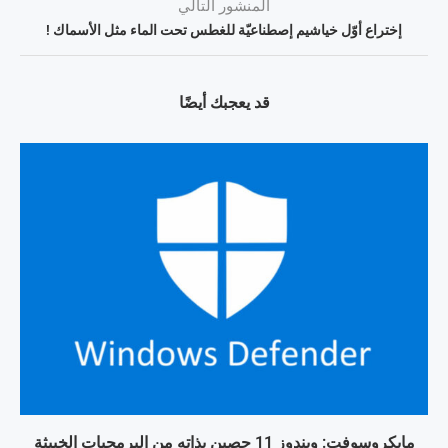
المنشور التالي
إختراع أوّل خياشيم إصطناعيّة للغطس تحت الماء مثل الأسماك !
قد يعجبك أيضًا
مايكروسوفت: ويندوز 11 حصين بذاته من البرمجيات الخبيثة