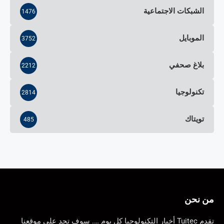
الشبكات الاجتماعية
1476
الموبايل
3752
بلاغ صحفي
2212
تكنولوجيا
2814
تويتاك
485
من نحن
تقدم Tuitec أخبار التكنولوجيا كل يوم …. سوف تجد على موقعنا