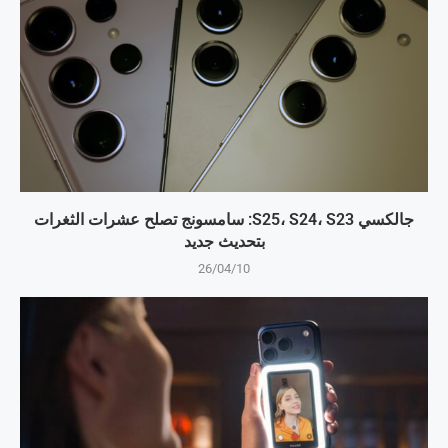
جالكسي S25، S24، S23: سامسونج تصلح عشرات الثغرات
بتحديث جديد
26/04/10