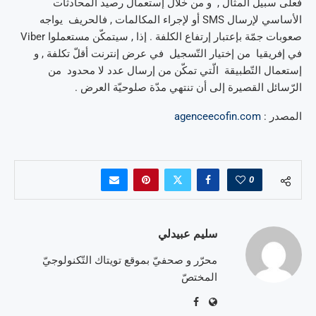
فعلى سبيل المثال , و من خلال إستعمال رصيد المحادثات
الأساسي لإرسال SMS أو لإجراء المكالمات , فالحريف يواجه
صعوبات جمّة بإعتبار إرتفاع الكلفة . إذا , سيتمكّن مستعملوا Viber
في إفريقيا من إختيار التّسجيل في عرض إنترنت أقلّ تكلفة , و
إستعمال التّطبيقة الّتي تمكّن من إرسال عدد لا محدود من
الرّسائل القصيرة إلى أن تنتهي مدّة صلوحيّة العرض .
المصدر :
agenceecofin.com
0
سليم عبيدلي
محرّر و صحفيّ بموقع تويتاك التّكنولوجيّ
المختصّ