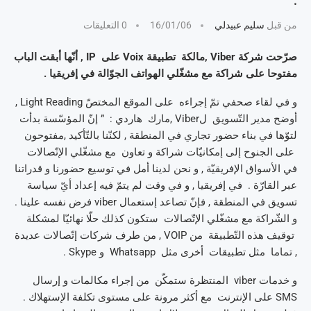
:
من قبل
سليم عبيدلي
16/01/06
0 التعليقات
صرّحت شركة Viber ,مالكة تطبيقة Voix على IP , أنّها أبقت الباب
مفتوحا على شراكة مع مشغّلي الهواتف الجوّالة في إفريقيا .
و في لقاء صحفي تمّ إجراءه على الموقع المختصّ Light Reading ,
أوضح مدير التّسويق لViber ,مارك هاردي : ” إنّ المؤسّسة بدأت
لتوّها في بناء حضور تجاري في المنطقة , لكنّنا بالتّأكيد ,مفتوحون
على الجنوح إلى إمكانيّات شراكة و تعاون مع مشغّلي الإتّصالات
في الأسواق الإفريقيّة , و نحن لدينا أمل في توسيع حضورنا و قدراتنا
عبر القارّة . في إفريقيا , و في وقت لم يتمّ فيه إعداد أيّ سياسة
تسويق في المنطقة , فإنّ تصاعد إستعمال viber فرض نفسه علينا .
و الشّراكة مع مشغّلي الإتّصالات ستكون كذلك حلّا نهائيّا لمشكلة
توقيف هذه التّطبيقة من VOIP , من طرف شركات إتّصالات عديدة
, تماما مثل تطبيقات أخرى مثل Whatsapp و Skype .
و خدمات viber المنتظرة ستمكّن من إجراء مكالمات و إرسال
SMS على الإنترنت مع أكثر مرونة على مستوى تكلفة الإستهلاك .