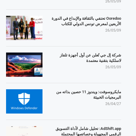
26/05/09
Ooredoo تحتفي بالثقافة والإبداع في الدورة
الأربعين لمعرض تونس الدولي للكتاب
26/05/09
شركة إل جي تُعلن عن أول أجهزة تلفاز
لاسلكية بتقنية معتمدة
26/05/09
مايكروسوفت: ويندوز 11 حصين بذاته من
البرمجيات الخبيثة
26/04/27
AdShift.app: تحليل شامل لأداة التسويق
الرقمي المجهولة وخصائصها المحتملة