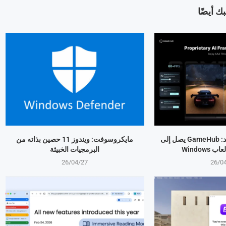
ك أيضًا
بعد هيمنته على أندرويد: GameHub يصل إلى
مايكروسوفت: ويندوز 11 حصين بذاته من
البرمجيات الخبيثة
26/04/27
26/0