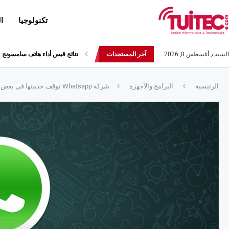
تكنولوجيا
ا
السبت, أغسطس 8, 2026
آخر المستجدات
نتائج قيس أداء هاتف سامسونج Galaxy Fold لا تثير الإعجاب
الرئيسية
البرامج والأجهزة
شركة Whatsapp توقف خدمتها في بعض الأجهزة