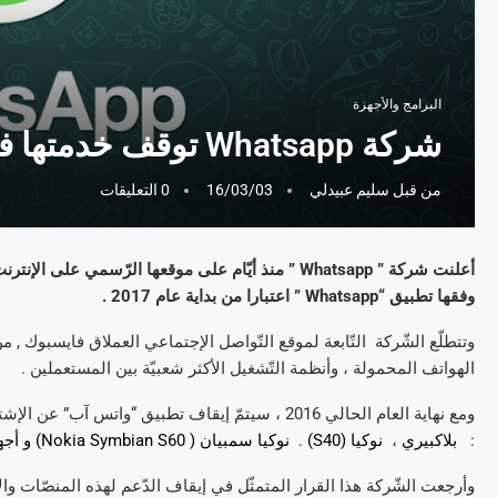
البرامج والأجهزة
شركة Whatsapp توقف خدمتها في بعض الأجهزة
من قبل
سليم عبيدلي
16/03/03
0 التعليقات
أعلنت شركة ” Whatsapp ” منذ أيّام على موقعها الرّسم
وفقها تطبيق “Whatsapp ” اعتبارا من بداية عام 2017 .
وتتطلّع الشّركة التّابعة لموقع التّواصل الإجتماعي العملاق فايسبوك , م
الهواتف المحمولة ، وأنظمة التّشغيل الأكثر شعبيّة بين المستعملين .
ومع نهاية العام الحالي 2016 ، سيتمّ إيقاف تطبيق “و
:
بلاكبيري
،
نوكيا (S40)
.
نوكيا سمبيان ( Nokia Symbian S60) و أجهزة الآندرويد ذات أنظمة 2.1 و 2.2 ، و كذلك ويندوز فون 7.1.
وأرجعت الشّركة هذا القرار المتمثّل في إيقاف الدّعم لهذه المنصّات وال