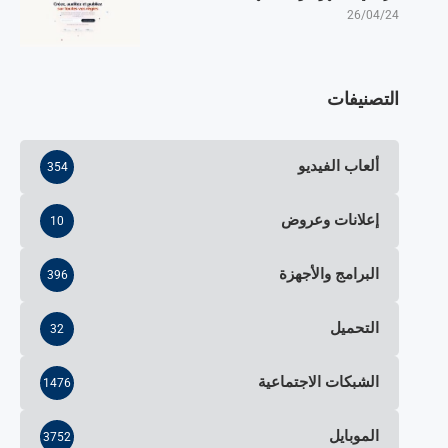
26/04/24
التصنيفات
ألعاب الفيديو
354
إعلانات وعروض
10
البرامج والأجهزة
396
التحميل
32
الشبكات الاجتماعية
1476
الموبايل
3752