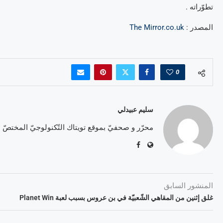
تطوّراته .
المصدر :
The Mirror.co.uk
0
سليم عبيدلي
محرّر و صحفيّ بموقع تويتاك التّكنولوجيّ المختصّ
المنشور السابق
غلق إثنين من المقاهي الشّعبيّة في بن عروس بسبب لعبة Planet Win