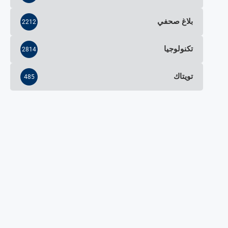
بلاغ صحفي
2212
تكنولوجيا
2814
تويتاك
485