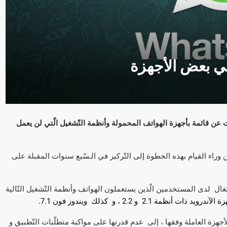
ي على الإنترنت عن قائمة بأجهزة الهواتف المحمولة وأنظمة التّشغيل الّتي لن يعمل
ن وراء القيام بهذه الخطوة إلى التّركيز في الـسّبع سنوات المقبلة على
اتس آب” عن الإشتغال لدى المستخدمين الّذين يستعملون الهواتف وأنظمة التّشغيل التّالية
أجهزة العاملة وفقها ، إلى عدم قدرتها على مواكبة متطلّبات التّطبيق و