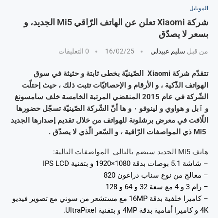
الموبايل
شركة Xiaomi تعلن عن الهاتف الرّاقي Mi5 الجديد، و
بسعر لا يصدّق
من قبل
سليم عبيدلي
16/02/25
0 التعليقات
تتقدّم شركة Xiaomi الصّينيّة بخطى ثابتة و حثيثة في سوق
الهواتف الذّكية ، و الأرقام و الإحصائيّات تثبت ذلك ، حيث إحتلّت
الشّركة في عام 2015 المنقضي المرتبة الخامسة خلف سامسونغ
و ٱبل و هواوي و لينوفو ٠ و ها أنّ الشّركة الصّينيّة تسجّل حضورها
اللّافت في معرض برشلونة للهواتف من خلال تقديم إصدارها الجديد
Mi5 ذي المواصفات الرّاقية ، و السّعر الّذي لا يصدّق .
هاتف Mi5 الجديد سيضم بالتالي المواصفات التالية:
–
شاشة 5.1 بوصات بدقة 1080×1920 و بتقنية IPS LCD
– معالج من نوع سناب دراغون 820
– رام 3 و 4 مع سعة 32 و 64 و 128
– كاميرا خلفية بدقة 16MP مع مستشعر من سوني مع تصوير فيديو
4K و كاميرا أمامية بدقة 4MP و بتقنية UltraPixel.