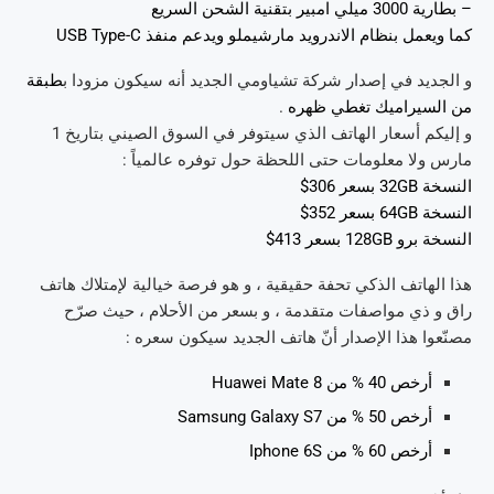
– بطارية 3000 ميلي امبير بتقنية الشحن السريع
كما ويعمل بنظام الاندرويد مارشيملو ويدعم منفذ USB Type-C
و الجديد في إصدار شركة تشياومي الجديد أنه سيكون مزودا ب
طبقة
من السيراميك تغطي ظهره
.
و إليكم أسعار الهاتف الذي سيتوفر في السوق الصيني بتاريخ 1
مارس ولا معلومات حتى اللحظة حول توفره عالمياً :
النسخة 32GB بسعر 306$
النسخة 64GB بسعر 352$
النسخة برو 128GB بسعر 413$
هذا الهاتف الذكي تحفة حقيقية ، و هو فرصة خيالية لإمتلاك هاتف
راق و ذي مواصفات متقدمة ، و بسعر من الأحلام ، حيث صرّح
مصنّعوا هذا الإصدار أنّ هاتف الجديد سيكون سعره :
أرخص 40 % من Huawei Mate 8
أرخص 50 % من Samsung Galaxy S7
أرخص 60 % من Iphone 6S