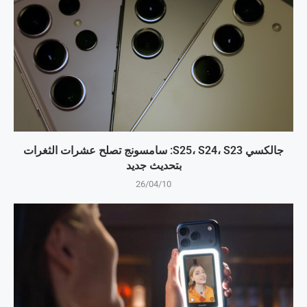
جالكسي S25، S24، S23: سامسونج تصلح عشرات الثغرات
بتحديث جديد
26/04/10