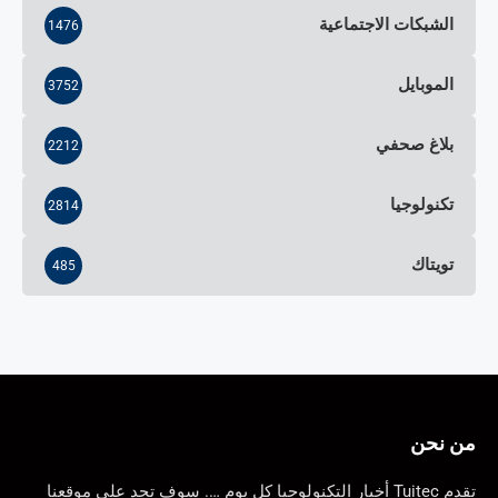
الشبكات الاجتماعية
1476
الموبايل
3752
بلاغ صحفي
2212
تكنولوجيا
2814
تويتاك
485
من نحن
تقدم Tuitec أخبار التكنولوجيا كل يوم …. سوف تجد على موقعنا