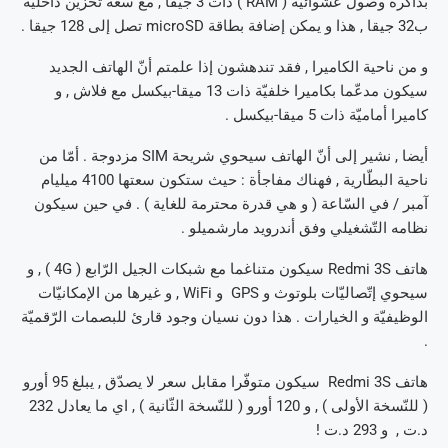
بذاكرة وصول عشوائيّة ( RAM ) ذات 3 جيقا , مع سعة تخزين داخليّة
ب32 جيقا , هذا و يمكن إضافة بطاقة microSD تصل إلى 128 جيقا .
و من ناحية الكاميرا , فقد تندهشون إذا علمتم أنّ الهاتف الجديد
سيكون مدعّما بكاميرا خلفيّة ذات 13 ميقا-بيكسل مع فلاش , و
كاميرا أماميّة ذات 5 ميقا-بيكسل .
أيضا , نشير إلى أنّ الهاتف سيحوي شريحة SIM مزدوجة . أمّا من
ناحية البطّارية , فهناك مفاجأة : حيث ستكون سعتها 4100 ميليام
آمبر / في السّاعة ( و هي قدرة محترمة للغاية ) . في حين سيكون
نظامه التّشغيلي وفق أندرويد مارشميلو .
هاتف Redmi 3S سيكون متناغما مع شبكات الجيل الرّابع ( 4G ) , و
سيحوي إتّصاليّات بلوتوث و GPS و WiFi , و غيرها من الإمكانيّات
الوظيفيّة و الخيارات . هذا دون نسيان وجود قارئ للبصمات الرّقميّة
.
هاتف Redmi 3S سيكون متوفّرا مقابل سعر لا يصدّق , يبلغ 95 أورو
( للنّسخة الأولى ) , و 120 أورو ( للنّسخة الثّانية ) , اي ما يعادل 232
د.ت , و 293 د.ت !