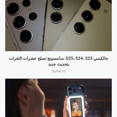
جالكسي S25، S24، S23: سامسونج تصلح عشرات الثغرات
بتحديث جديد
26/04/10