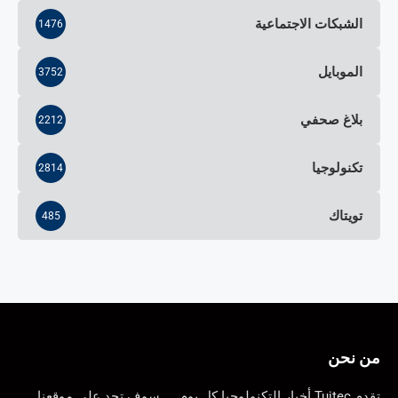
الشبكات الاجتماعية
1476
الموبايل
3752
بلاغ صحفي
2212
تكنولوجيا
2814
تويتاك
485
من نحن
تقدم Tuitec أخبار التكنولوجيا كل يوم …. سوف تجد على موقعنا