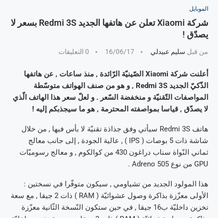
الموبايل
شركة Xiaomi تعلن عن هاتفها الجديد Redmi 3S بسعر لا
يصدّق !
من قبل
سليم عبيدلي
16/06/17
0 التعليقات
أعلنت شركة Xiaomi الصّينيّة الرّائدة , منذ ساعات , عن هاتفها
الذّكيّ الجديد Redmi 3S , و هو من صنف الهواتف متوسّطة
المواصفات التّقنيّة و منخفضة السّعر . و لعلّ سعر هذا الهاتف الّذي
لا يصدّق , قياسا بمواصفته المحترمة , هو ما سيجذبكم إليه !
هاتف Redmi 3S سيأتي وفق جذاذة تقنيّة لا بأس فيها , من خلال
شاشة ذات 5 بوصات ( IPS ) , عالية الجودة , إلى جانب معالج
ثماني النّواة سناب دراغون 430 من كوالكوم , و معالج رسوميّات
GPU من نوع Adreno 505 .
هذا المولود الجديد من تشياومي , سيكون متوفّرا في نسختين :
الأولى معزّزة بذاكرة وصول عشوائيّة ( RAM ) ذات 2 جيقا , مع سعة
تخزين داخليّة ب16 جيقا , في حين ستكون النّسخة الثّانية معزّزة