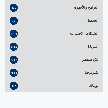
البرامج والأجهزة
396
التحميل
32
الشبكات الاجتماعية
1476
الموبايل
3752
بلاغ صحفي
2212
تكنولوجيا
2814
تويتاك
485