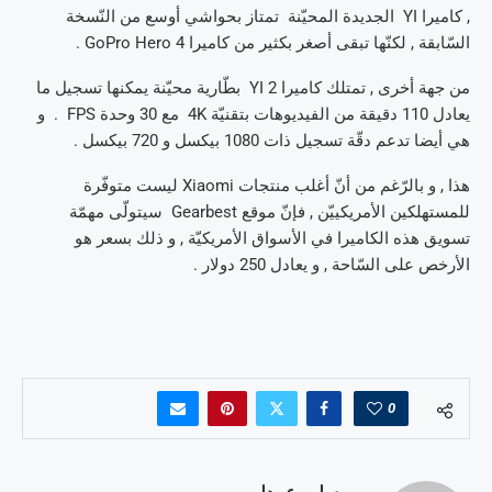
, كاميرا YI الجديدة المحيّنة تمتاز بحواشي أوسع من النّسخة
السّابقة , لكنّها تبقى أصغر بكثير من كاميرا GoPro Hero 4 .
من جهة أخرى , تمتلك كاميرا YI 2 بطّارية محيّنة يمكنها تسجيل ما
يعادل 110 دقيقة من الفيديوهات بتقنيّة 4K مع 30 وحدة FPS . و
هي أيضا تدعم دقّة تسجيل ذات 1080 بيكسل و 720 بيكسل .
هذا , و بالرّغم من أنّ أغلب منتجات Xiaomi ليست متوفّرة
للمستهلكين الأمريكييّن , فإنّ موقع Gearbest سيتولّى مهمّة
تسويق هذه الكاميرا في الأسواق الأمريكيّة , و ذلك بسعر هو
الأرخص على السّاحة , و يعادل 250 دولار .
0