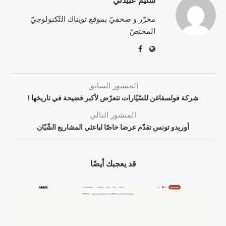
سليم عبيدلي
محرّر و صحفيّ بموقع تويتاك التّكنولوجيّ
المختصّ
المنشور السابق
شركة فولسفاغن للسّيّارات تتعرّض لأكبر فضيحة في تاريخها !
المنشور التالي
أوريدو تونس تقدّم عرضا خاصّا لباعثي المشاريع الشّبّان
قد يعجبك أيضًا