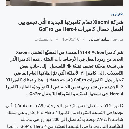
تكنولوجيا
شركة Xiaomi تقدّم كاميرتها الجديدة الّتي تجمع بين
أفضل خصال كاميرات Hero4 من GoPro
من قبل
سليم عبيدلي
16/05/16
0 التعليقات
تثير كاميرا YI 4K Action الجديدة من المصنّع الصّيني Xiaomi
العديد من ردود الفعل في الأوساط ذات الصّلة . هذه الكاميرا الّتي
هي نسخة محيّنة تضيف تقنيّة 4k للتّسجيل , إلى جانب بعض
التّعديلات , إلى كاميرا YI الأصليّة الّتي تمّ إطلاقها العام الماضي
كخيار بديل لكاميرات GoPro ( نسخة Hero ) . هذا و تمتلك كاميرا YI
2 الجديدة من تشياومي نفس الخصائص التّكنولوجيّة العالية لكاميرا
Hero 4 في نسخها الفضّية و السّوداء التّابعة لGoPro .
كاميرا YI 2 تستعمل نفس الرّقائق الخارجيّة ( Ambarella A9 ) الّتي
نجدها في النّسخة السّوداء من كاميرا Go Pro Hero 4 , و هي تمتلك
شاشة ذات 2.9 بوصة بدقّة تصل إلى 330 ppi , و هي مماثلة
للشّاشة الّتي نجدها في النّسخة الفضّية من GoPro Hero 4 . أيضا