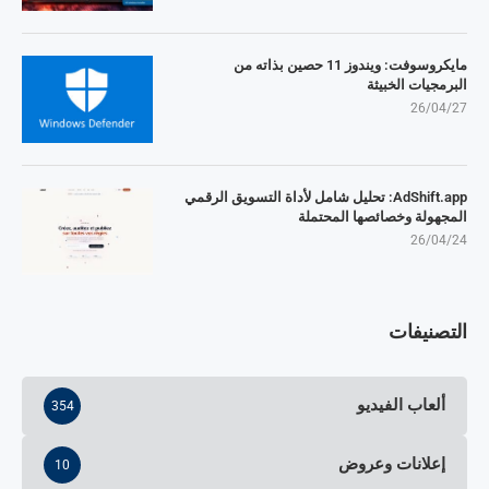
مايكروسوفت: ويندوز 11 حصين بذاته من
البرمجيات الخبيثة
26/04/27
AdShift.app: تحليل شامل لأداة التسويق الرقمي
المجهولة وخصائصها المحتملة
26/04/24
التصنيفات
ألعاب الفيديو
354
إعلانات وعروض
10