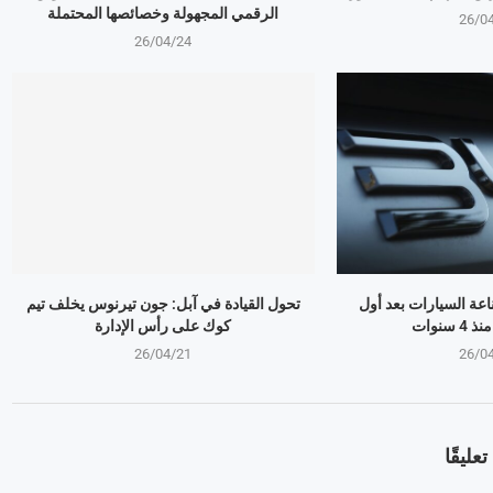
الرقمي المجهولة وخصائصها المحتملة
26/0
26/04/24
ذر صناعة السيارات بعد أول
تحول القيادة في آبل: جون تيرنوس يخلف تيم
سنوات
كوك على رأس الإدارة
26/04/21
26/0
عليقًا