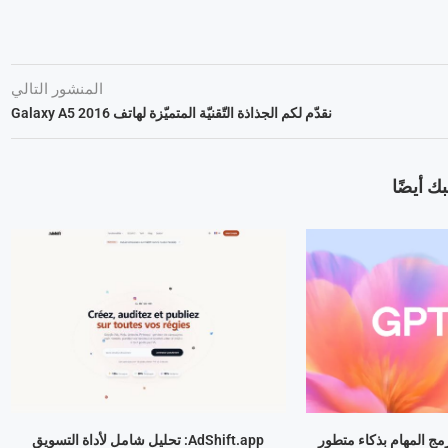
المنشور التالي
نقدّم لكم الجذاذة التّقنيّة المتميّزة لهاتف Galaxy A5 2016
ك أيضًا
AdShift.app: تحليل شامل لأداة التسويق