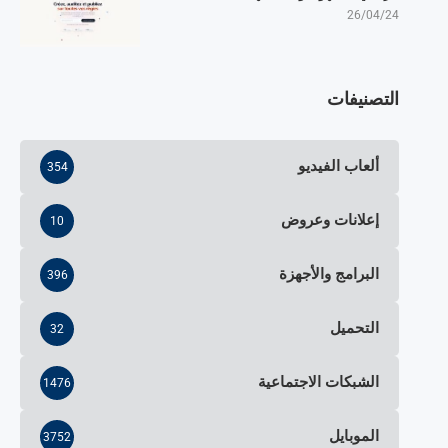
26/04/24
التصنيفات
ألعاب الفيديو
354
إعلانات وعروض
10
البرامج والأجهزة
396
التحميل
32
الشبكات الاجتماعية
1476
الموبايل
3752