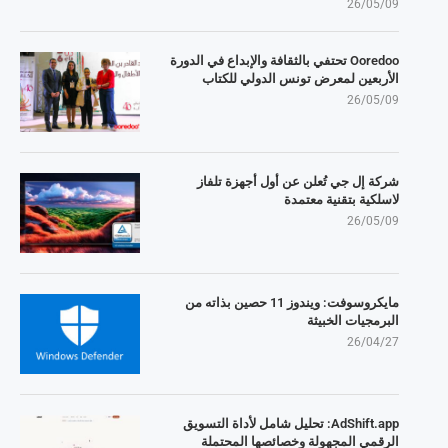
26/05/09
Ooredoo تحتفي بالثقافة والإبداع في الدورة
الأربعين لمعرض تونس الدولي للكتاب
26/05/09
شركة إل جي تُعلن عن أول أجهزة تلفاز
لاسلكية بتقنية معتمدة
26/05/09
مايكروسوفت: ويندوز 11 حصين بذاته من
البرمجيات الخبيثة
26/04/27
AdShift.app: تحليل شامل لأداة التسويق
الرقمي المجهولة وخصائصها المحتملة