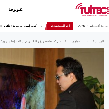
تكنولوجيا
ا
الجمعة, أغسطس 7, 2026
آخر المستجدات
أحدث إصدارات هواوي: هاتف “nova 8 SE” ينطلق رسميا مع أربع...
الرئيسية
تكنولوجيا
شركتا سامسونغ و LG تنويان إيقاف إنتاج أجهزة التّلفاز ثلاثية الأبعاد