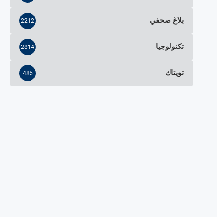
بلاغ صحفي
2212
تكنولوجيا
2814
تويتاك
485