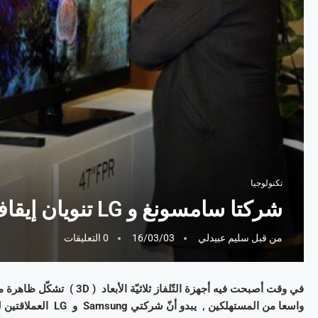
تكنولوجيا
شركتا سامسونغ و LG تنويان إيقاف إنتاج أجهزة التّلفاز ثلاثية الأبعاد
من قبل
سليم عبيدلي
16/03/03
0 التعليقات
في وقت أصبحت فيه أجهزة التّل
واسعا من المستهلكين , يبدو أنّ شركتي Samsung و LG العملاقتين لديهما رأي آخر في هذا الموضوع .