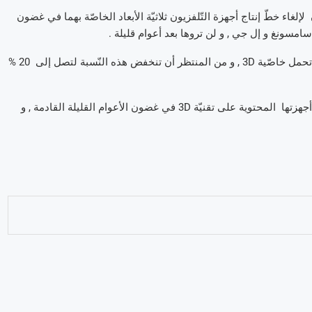
ت مجموعة من التّقارير أنّ سامسونغ و LG تخطّطان لإلغاء خطّ إنتاج أجهزة التّلفزيون ثلاثيّة الأبعاد الخاصّة بهما في غضون
 سامسونغ و إل جي , و لن تروها بعد أعوام قليلة .
و بيّنت الإحصائيّات أنّ 40 % فقط من أجهزة التّلفاز الخاصّة بشركة LG تحمل خاصّية 3D , و من المنتظر أن تنخفض هذه النّسبة لتصل إلى 20 %
و نفس الأمر تقريبا يتعلّق بسامسونغ , الّتي ترمي إلى التّقليص من عدد أجهزتها المحتوية على تقنيّة 3D في غضون الأعوام القليلة القادمة , و