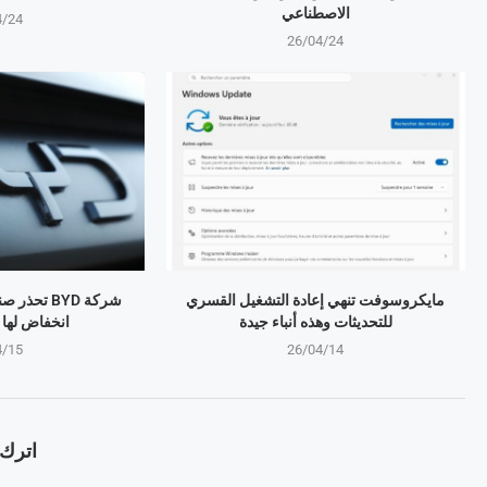
الاصطناعي
4/24
26/04/24
مايكروسوفت تنهي إعادة التشغيل القسري
شركة BYD تح
للتحديثات وهذه أنباء جيدة
انخفاض لها منذ 4 
4/15
26/04/14
اترك ت