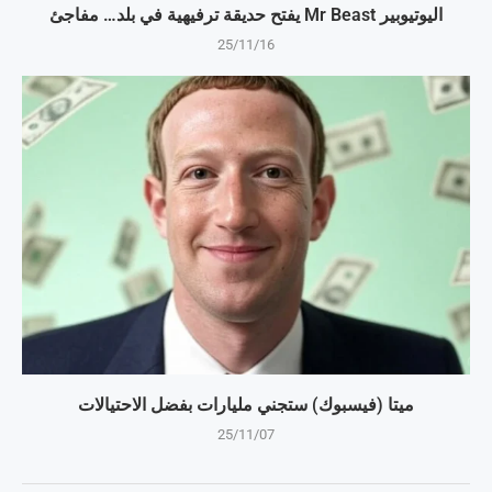
اليوتيوبير Mr Beast يفتح حديقة ترفيهية في بلد… مفاجئ
25/11/16
ميتا (فيسبوك) ستجني مليارات بفضل الاحتيالات
25/11/07