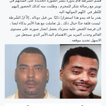
قسم الشرطة قام بدوره بنشر الصّورة الجديدة على حسابهم في
تويتر مع رسالة شكر للمجرم ، وطلبت منه كذلك الحضور إليهم
للنّظر في التّهم الموجّهة اليه .
بقدر ما قد يبدو هذا استفزازا ذكيّا من قبل دونالد , إلاّ انّ الشّرطة
ليست قلقة جدّا حيال ذلك , بل تعاملت مع هذا الأمر بذكاء ايضا ،
لان فرصة القبض عليه ستزداد بفضل انشار صورته على مستوى
العالم وجذب المزيد من الاهتمام اليه،الأمر الذي سيجعل من
الاسهل تحديد موقعه .