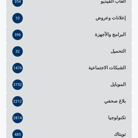
ألعاب الفيديو
354
إعلانات وعروض
10
البرامج والأجهزة
396
التحميل
32
الشبكات الاجتماعية
1476
الموبايل
3752
بلاغ صحفي
2212
تكنولوجيا
2814
تويتاك
485