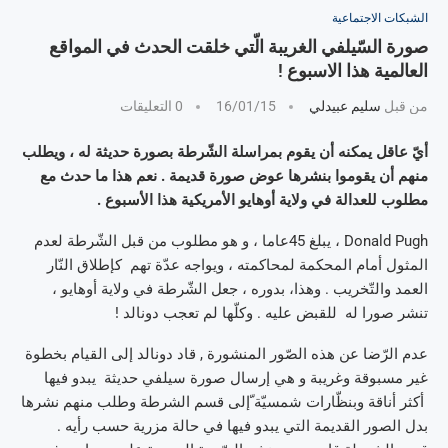
الشبكات الاجتماعية
صورة السّيلفي الغريبة الّتي خلقت الحدث في المواقع
العالمية هذا الاسبوع !
من قبل
سليم عبيدلي
16/01/15
0 التعليقات
أيّ عاقل يمكنه أن يقوم بمراسلة الشّرطة بصورة حديثة له ، ويطلب
منهم أن يقوموا بنشرها عوض صورة قديمة . نعم هذا ما حدث مع
مطلوب للعدالة في ولاية أوهايو الأمريكية هذا الأسبوع .
Donald Pugh ، يبلغ 45عاما ، و هو مطلوب من قبل الشّرطة لعدم
المثول أمام المحكمة لمحاكمته ، ويواجه عدّة تهم كإطلاق النّار
العمد والتّخريب . وهذا، بدوره ، جعل الشّرطة في ولاية أوهايو ،
تنشر صورا له للقبض عليه . وكلّها لم تعجب دونالد !
عدم الرّضا عن هذه الصّور المنشورة , قاد دونالد إلى القيام بخطوة
غير مسبوقة وغريبة و هي إرسال صورة سيلفي حديثة يبدو فيها
أكثر أناقة وبنظّارات شمسيّة ّإلى قسم الشرطة وطلب منهم نشرها
بدل الصور القديمة التي يبدو فيها في حالة مزرية حسب رأيه .