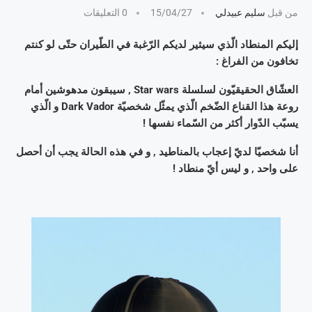
من قبل
سليم عبيدلي
15/04/27
0 التعليقات
إليكم المنطاد الّذي سيثير لديكم الرّغبة في الطّيران حتّى لو كنتم
تخافون من الفراغ :
العشّاق الحقيقيّون لسلسلة Star wars , سيبقون مدهوشين أمام
روعة هذا القناع الضّخم الّذي يمثّل شخصيّة Dark Vador و الّذي
يسبّب الدّوار أكثر من السّماء نفسها !
أنا شخصيّا لديّ إعجاب بالمناطيد , و في هذه الحالة يجب أن أحصل
على واحد , و ليس أيّ منطاد !