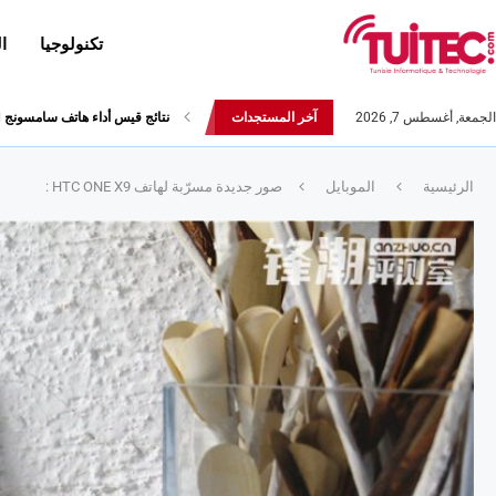
تكنولوجيا
ا
الجمعة, أغسطس 7, 2026
آخر المستجدات
أحدث إصدارات هواوي: هاتف “nova 8 SE” ينطلق رسميا مع أربع...
الرئيسية
الموبايل
صور جديدة مسرّبة لهاتف HTC ONE X9 :