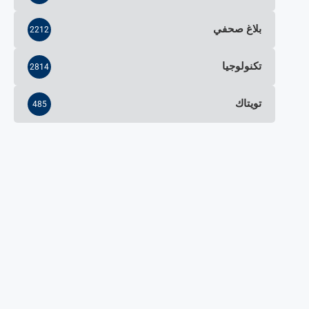
بلاغ صحفي
2212
تكنولوجيا
2814
تويتاك
485