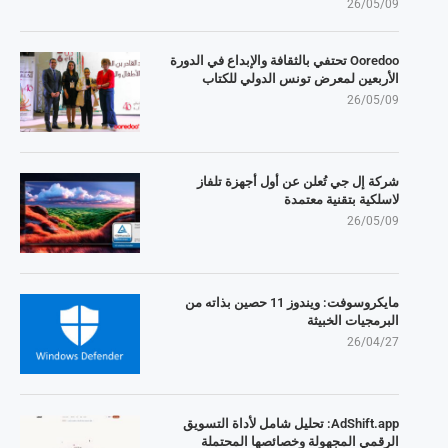
26/05/09
Ooredoo تحتفي بالثقافة والإبداع في الدورة
الأربعين لمعرض تونس الدولي للكتاب
26/05/09
شركة إل جي تُعلن عن أول أجهزة تلفاز
لاسلكية بتقنية معتمدة
26/05/09
مايكروسوفت: ويندوز 11 حصين بذاته من
البرمجيات الخبيثة
26/04/27
AdShift.app: تحليل شامل لأداة التسويق
الرقمي المجهولة وخصائصها المحتملة