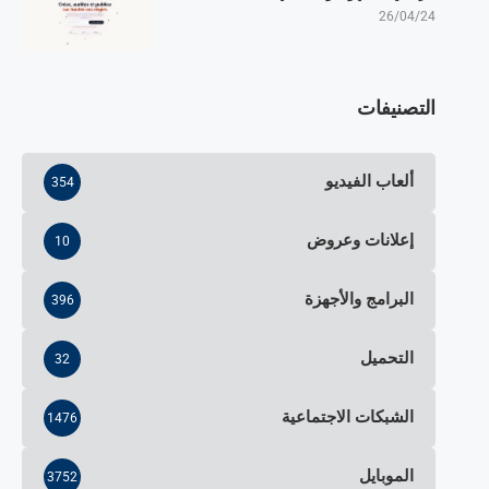
26/04/24
التصنيفات
ألعاب الفيديو
354
إعلانات وعروض
10
البرامج والأجهزة
396
التحميل
32
الشبكات الاجتماعية
1476
الموبايل
3752