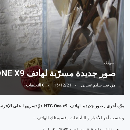
الموبايل
صور جديدة مسرّبة لهاتف HTC ONE X9 :
من قبل
سليم عبيدلي
15/12/21
0 التعليقات
مرّة أخرى , صور جديدة لهاتف HTC One x9 تمّ تسريبها على الإنترنت , لكن هذه المرّة , لا تبدو هذه الصّور رسميّة :
و حسب آخر الأخبار و الشّائعات , فسيمتلك الهاتف :
شاشة ذات 5.5 بوصات ( 1080 بيكسل )