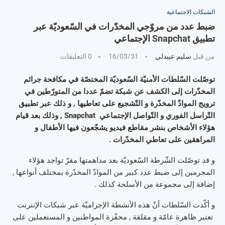
الشبكات الاجتماعية
ضبط عدد من مروّجي المخدّرات في السّعوديّة عبر
تطبيق Snapchat الإجتماعي
من قبل
سليم عبيدلي
16/03/31
0 التعليقات
توصّلت السّلطات الأمنيّة السّعوديّة المختصّة في مكافحة جرائم
المخدّرات إلى الكشف عن شبكة تضمّ عددا من المتورّطين في
ترويج الموادّ المخدّرة و التّشجيع على تعاطيها , و ذلك عبر تطبيق
التّراسل الفوري و التّواصل الإجتماعي Snapchat , وذلك بعد قيام
هؤلاء الأشخاص بنشر مقاطع فيديو يشجّعون فيها الأطفال و
المراهقين على تعاطي المخدّرات .
و قد توصّلت الشّرطة السّعوديّة بعد مداهمتها مقرّ تواجد هؤلاء
المجرمين إلى ضبط عدد كبير من الموادّ المخدّرة بمختلف أنواعها ,
إضافة إلى مجموعة من الأسلحة كذلك .
و أكّدت السّلطات أنّ هذه الأنشطة الإجراميّة عبر شبكات الإنترنت
تعتبر ظاهرة عامّة و مقلقة , محفّزة المواطنين و المستعملين على