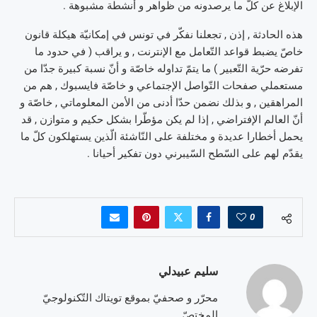
الإبلاغ عن كلّ ما يرصدونه من ظواهر و أنشطة مشبوهة .
هذه الحادثة , إذن , تجعلنا نفكّر في تونس في إمكانيّة هيكلة قانون
خاصّ يضبط قواعد التّعامل مع الإنترنت , و يراقب ( في حدود ما
تفرضه حرّية التّعبير ) ما يتمّ تداوله خاصّة و أنّ نسبة كبيرة جدّا من
مستعملي صفحات التّواصل الإجتماعي و خاصّة فايسبوك , هم من
المراهقين , و بذلك نضمن حدّا أدنى من الأمن المعلوماتي , خاصّة و
أنّ العالم الإفتراضي , إذا لم يكن مؤطّرا بشكل حكيم و متوازن , قد
يحمل أخطارا عديدة و مختلفة على النّاشئة الّذين يستهلكون كلّ ما
يقدّم لهم على السّطح السّيبرني دون تفكير أحيانا .
0
سليم عبيدلي
محرّر و صحفيّ بموقع تويتاك التّكنولوجيّ
المختصّ