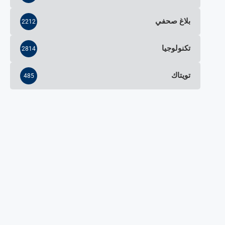
بلاغ صحفي
2212
تكنولوجيا
2814
تويتاك
485