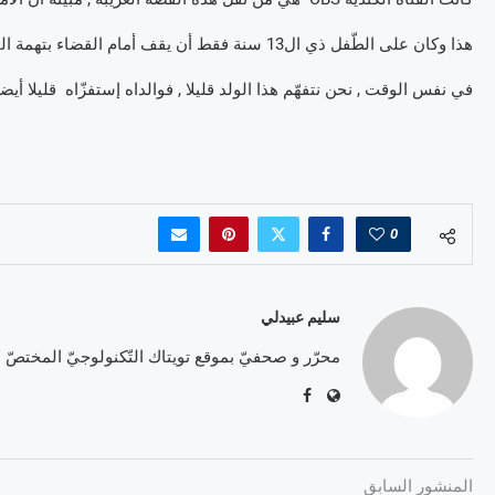
هذا وكان على الطّفل ذي ال13 سنة فقط أن يقف أمام القضاء بتهمة التّسبّب في خسائر أقلّ من 5000 دولار و حيازة سلاح لهدف خطير .
في نفس الوقت , نحن نتفهّم هذا الولد قليلا , فوالداه إستفزّاه قليلا أي
0
سليم عبيدلي
محرّر و صحفيّ بموقع تويتاك التّكنولوجيّ المختصّ
المنشور السابق