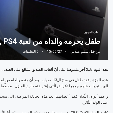
ألعاب الفيديو
طفل يحرمه والداه من لعبة PS4 , فينتقم بإستعمال مطرقة !
من قبل
سليم عبيدلي
15/05/27
0 التعليقات
نجد اليوم دليلا آخر ملموسا على أنّ ألعاب الفيديو تشجّع على العنف .
الهيستيريا و هاجم جميع الأغراض الّتي إعترضته خارج المنزل , محطّما 
و عمد أبواه , اللّذان فقدا أعصابهما بعد هذه الحادثة المرعبة , إلى س
على الولد الثّائر .
كانت القناة الكنديّة CBS هي من نقل هذه القصّة الغريبة , مبيّنة أنّ الأمر تعلّق ب” وضعيّة خطيرة ” أمام ولد كان ” خارج السّيطرة ” .