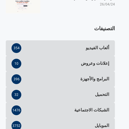
26/04/24
التصنيفات
ألعاب الفيديو
354
إعلانات وعروض
10
البرامج والأجهزة
396
التحميل
32
الشبكات الاجتماعية
1476
الموبايل
3752