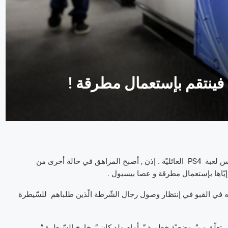
هذه المرّة , فقد طفل في سنّ ال13 صوابه , بعد أن منعه والداه من لمس لعبة PS4 العائليّة . إذن , أصبح المراهق في حالة أخرى من
إيّاها بإستعمال مطرقة و عصا بيسبول .
جنه في القبو في إنتظار وصول رجال الشّرطة الّذين طلباهم للسّيطرة