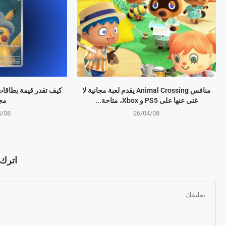
منافس Animal Crossing يقدم لعبة مجانية لا
غنى عنها على PS5 و Xbox، متاحة...
مجا
4/08
26/04/08
اترك ت