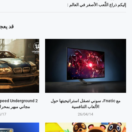
إليكم ذراع اللّعب الأصغر في العالم :
قد يعجب
مع Fnatic، سوني تصقل استراتيجيتها حول
الألعاب التنافسية
مجاني مبهر بمحرك eal Engine 5
4/17
26/04/14