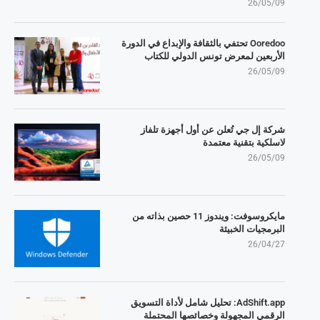
26/05/09
Ooredoo تحتفي بالثقافة والإبداع في الدورة
الأربعين لمعرض تونس الدولي للكتاب
26/05/09
شركة إل جي تُعلن عن أول أجهزة تلفاز
لاسلكية بتقنية معتمدة
26/05/09
مايكروسوفت: ويندوز 11 حصين بذاته من
البرمجيات الخبيثة
26/04/27
AdShift.app: تحليل شامل لأداة التسويق
الرقمي المجهولة وخصائصها المحتملة