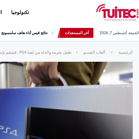
تكنولوجيا
ا
الجمعة, أغسطس 7, 2026
آخر المستجدات
نتائج قيس أداء هاتف سامسونج Galaxy Fold لا تثير الإعجاب
الرئيسية
ألعاب الفيديو
طفل يحرمه والداه من لعبة PS4 , فينتقم بإستعمال مطرقة !