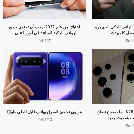
OPPO Find X9 Ultr: الهاتف الذكي الذي يريد
اعتبارًا من عام 2027، يجب أن تحتوي جميع
 محل كاميرتك
الهواتف الذكية المباعة في أوروبا على...
26/04/21
26/0
جالكسي S25، S24، S23: سامسونج تصلح
هواوي تفاجئ السوق بهاتف قابل للطي طوليًا
ت بتحديث جديد
26/04/13
26/0