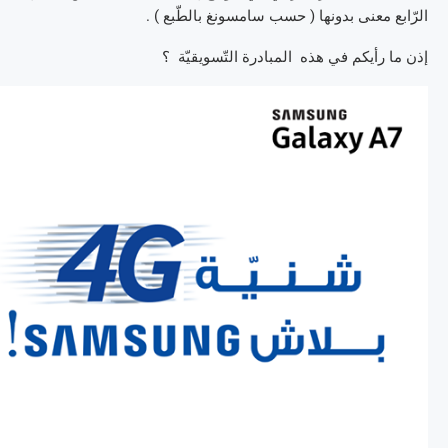
الرّابع معنى بدونها ( حسب سامسونغ بالطّبع ) .
إذن ما رأيكم في هذه المبادرة التّسويقيّة ؟