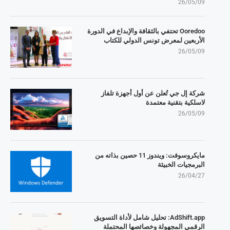
26/05/09
Ooredoo تحتفي بالثقافة والإبداع في الدورة
الأربعين لمعرض تونس الدولي للكتاب
26/05/09
شركة إل جي تُعلن عن أول أجهزة تلفاز
لاسلكية بتقنية معتمدة
26/05/09
مايكروسوفت: ويندوز 11 حصين بذاته من
البرمجيات الخبيثة
26/04/27
AdShift.app: تحليل شامل لأداة التسويق
الرقمي المجهولة وخصائصها المحتملة