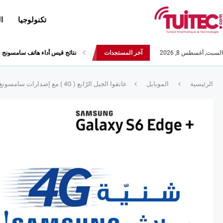
تكنولوجيا
ا
السبت, أغسطس 8, 2026
آخر المستجدات
أحدث إصدارات هواوي: هاتف “nova 8 SE” ينطلق رسميا مع أربع...
الرئيسية
الموبايل
عانقوا الجيل الرّابع ( 4G ) مع إصدارات سامسونغ الرّاقية !