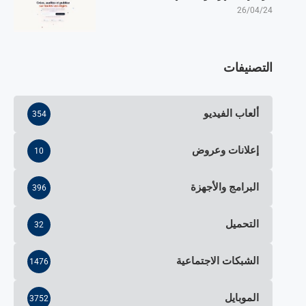
26/04/24
التصنيفات
ألعاب الفيديو
354
إعلانات وعروض
10
البرامج والأجهزة
396
التحميل
32
الشبكات الاجتماعية
1476
الموبايل
3752