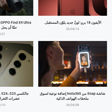
الآيفون 18 برو: لونٌ جديد يلوّن المستقبل.
a
حقًا أن يحل
26/04/14
4/21
شاشة Snap من Insta360 إضافة نوعية لسوق
ملحقات الهواتف الذكية
عشرات الثغرا
4/10
26/04/08