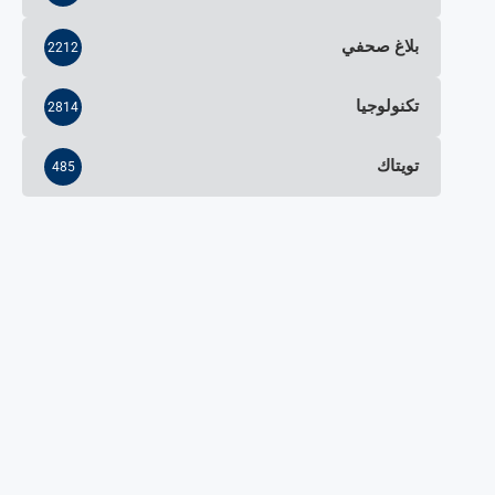
بلاغ صحفي
2212
تكنولوجيا
2814
تويتاك
485