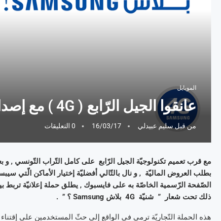
الموبايل
عانقوا الجيل الرّابع ( 4G ) مع إصدارات سامسونغ الرّاقية !
من قبل
سليم عبيدلي
16/03/17
0 التعليقات
مع قرب تعميم تكنولوجيّة الجيل الرّابع على كامل التّراب التّونسي , و 
بطلب العروض الماليّة , و نال بالتّالي أفضليّة إختيار الأماكن الّتي سي
الصّفحة الرّسمية الخاصّة به على فايسبوك , يطلق حملة إعلانيّة تربط بين ت
ذلك تحت شعار ” شنيّة 4G بلاش Samsung ؟ ” .
هذه الحملة التّجاريّة ترمي في الواقع إلى حثّ المستخدمين على إقتناء إ