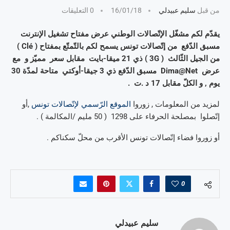
من قبل
سليم عبيدلي
16/01/18
0 التعليقات
يقدّم لكم مشغّل الإتّصالات الوطني عرض مفتاح تشغيل الإنترنت
مسبق الدّفع من إتّصالات تونس يسمح لكم بالتّمتّع بمفتاح ( Clé )
من الجيل الثّالث ( 3G ) ذي 21 ميقا-بايت مقابل سعر مميّز و مع
عرض Dima@Net مسبق الدّفع ذي 3 جيقا-أوكتي متاحة لمدّة 30
يوم , و الكلّ مقابل 17 د .ت .
لمزيد من المعلومات , زوروا
الموقع الرّسمي لإتّصالات تونس
,أو
إتّصلوا بمصلحة الحرفاء على 1298 ( 50 مليم /المكالمة ) .
أو زوروا فضاء إتّصالات تونس الأقرب من محلّ سكناكم .
0
سليم عبيدلي