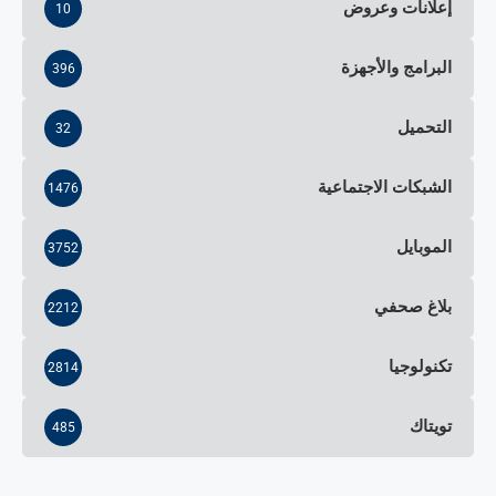
إعلانات وعروض
10
البرامج والأجهزة
396
التحميل
32
الشبكات الاجتماعية
1476
الموبايل
3752
بلاغ صحفي
2212
تكنولوجيا
2814
تويتاك
485