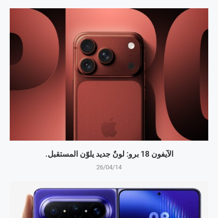
الآيفون 18 برو: لونٌ جديد يلوّن المستقبل.
26/04/14