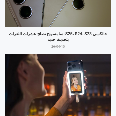
جالكسي S25، S24، S23: سامسونج تصلح عشرات الثغرات
بتحديث جديد
26/04/10