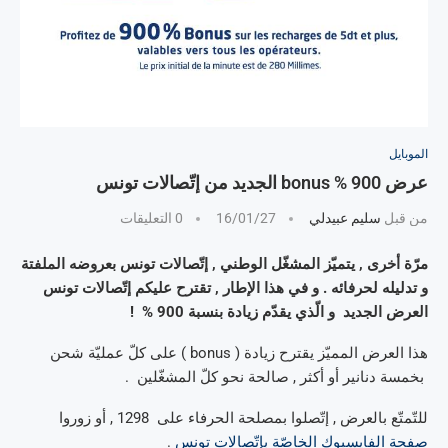
الموبايل
عرض 900 % bonus الجديد من إتّصالات تونس
من قبل
سليم عبيدلي
16/01/27
0 التعليقات
مرّة أخرى , يتميّز المشغّل الوطني , إتّصالات تونس بعروضه الملفتة
و تدليله لحرفائه . و في هذا الإطار , تقترح عليكم إتّصالات تونس
العرض الجديد و الّذي يقدّم زيادة بنسبة 900 % !
هذا العرض المميّز يقترح زيادة ( bonus ) على كلّ عمليّة شحن
بخمسة دنانير أو أكثر , صالحة نحو كلّ المشغّلين .
للتّمتّع بالعرض , إتّصلوا بمصلحة الحرفاء على 1298 , أو زوروا
صفحة الفايسبوك الخاصّة بإتّصالات تونس
.