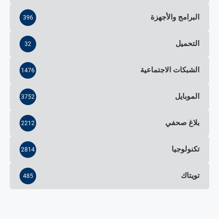
البرامج والأجهزة
396
التحميل
32
الشبكات الاجتماعية
1476
الموبايل
3752
بلاغ صحفي
2212
تكنولوجيا
2814
تويتاك
485