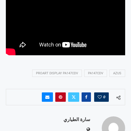
PROART DISPLAY PA147CDV
PA147CDV
AZUS
0
سارة الطياري