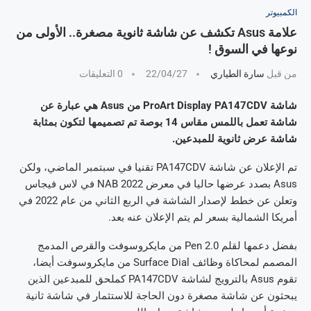
الكمبيوتر
علامة Asus تكشف عن شاشة ثانوية مصغرة.. الأولى من
نوعها في السوق !
من قبل
سارة الطياري
22/04/27
0 التعليقات
شاشة ProArt Display PA147CDV من Asus هي عبارة عن
شاشة تعمل باللمس مقاس 14 بوصة تم تصميمها لتكون بمثابة
شاشة عرض ثانوية للمبدعين.
تم الإعلان عن شاشة PA147CDV تقنيا في سبتمبر الماضي، ولكن
Asus بصدد عرضها حاليا في معرض NAB 2022 في لاس فيجاس
وتعلن عن خطط لإصدار الشاشة في الربع الثاني من عام 2022 في
أمريكا الشمالية بسعر لم يتم الإعلان عنه بعد.
بفضل دعمها لقلم Pen 2.0 من مايكروسوفت والقرص المدمج
المصمم لمحاكاة وظائف Surface Dial من مايكروسوفت أيضا،
تقوم Asus بالترويج لشاشة PA147CDV كملحق للمبدعين الذين
يبحثون عن شاشة مصغرة دون الحاجة للاستثمار في شاشة ثانية