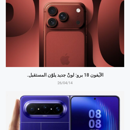
الآيفون 18 برو: لونٌ جديد يلوّن المستقبل.
26/04/14