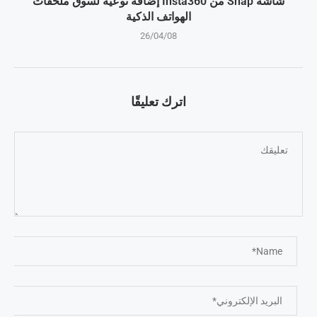
شاشة Snap من Insta360 إضافة نوعية لسوق ملحقات
الهواتف الذكية
26/04/08
اترك تعليقًا