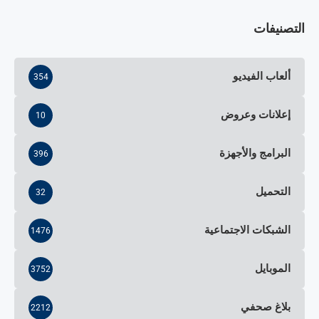
التصنيفات
ألعاب الفيديو
354
إعلانات وعروض
10
البرامج والأجهزة
396
التحميل
32
الشبكات الاجتماعية
1476
الموبايل
3752
بلاغ صحفي
2212