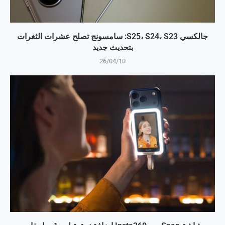
جالكسي S25، S24، S23: سامسونج تصلح عشرات الثغرات
بتحديث جديد
26/04/10