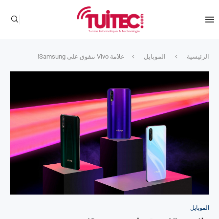
الرئيسية
الموبايل
علامة Vivo تتفوق على Samsung!
الموبايل