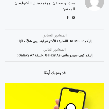
محرّر و صحفيّ بموقع تويتاك التّكنولوجيّ
المختصّ
المنشور السابق
إليكم RUMBLR , التّطبيقة الأكثر غرابة بدون شكّ حاليّا :
المنشور التالي
إليكم كيف سيبدو هاتف Galaxy A9 , خليفة Galaxy A7 :
قد يعجبك أيضًا