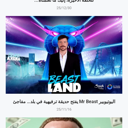
للحلقة الأخيرة، إليك ما تعلمناه...
25/12/30
اليوتيوبير Mr Beast يفتح حديقة ترفيهية في بلد… مفاجئ
25/11/16