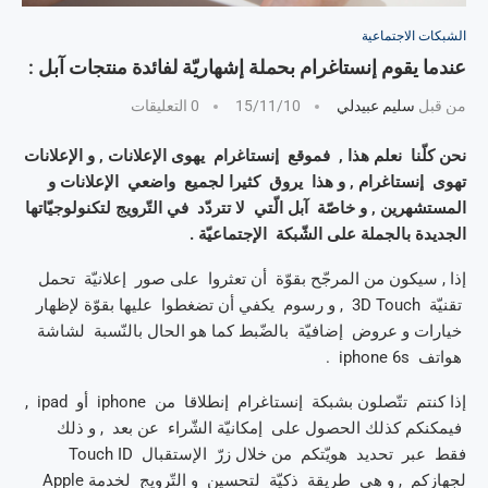
الشبكات الاجتماعية
عندما يقوم إنستاغرام بحملة إشهاريّة لفائدة منتجات آبل :
من قبل
سليم عبيدلي
15/11/10
0 التعليقات
نحن كلّنا نعلم هذا , فموقع إنستاغرام يهوى الإعلانات , و الإعلانات
تهوى إنستاغرام , و هذا يروق كثيرا لجميع واضعي الإعلانات و
المستشهرين , و خاصّة آبل الّتي لا تتردّد في التّرويج لتكنولوجيّاتها
الجديدة بالجملة على الشّبكة الإجتماعيّة .
إذا , سيكون من المرجّح بقوّة أن تعثروا على صور إعلانيّة تحمل
تقنيّة 3D Touch , و رسوم يكفي أن تضغطوا عليها بقوّة لإظهار
خيارات و عروض إضافيّة بالضّبط كما هو الحال بالنّسبة لشاشة
هواتف iphone 6s .
إذا كنتم تتّصلون بشبكة إنستاغرام إنطلاقا من iphone أو ipad ,
فيمكنكم كذلك الحصول على إمكانيّة الشّراء عن بعد , و ذلك
فقط عبر تحديد هويّتكم من خلال زرّ الإستقبال Touch ID
لجهازكم , و هي طريقة ذكيّة لتحسين و التّرويج لخدمة Apple