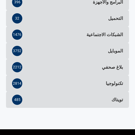
البرامج والأجهزة
396
التحميل
32
الشبكات الاجتماعية
1476
الموبايل
3752
بلاغ صحفي
2212
تكنولوجيا
2814
تويتاك
485