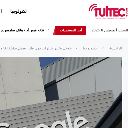
تكنولوجيا
ا
السبت, أغسطس 8, 2026
آخر المستجدات
أحدث إصدارات هواوي: هاتف “nova 8 SE” ينطلق رسميا مع أربع...
الرئيسية
تكنولوجيا
غوغل تختبر طائرات دون طيّار تعمل بتقنيّة 5G و توفّر خدمة إنترنت 40 مرّة أسرع من 4G !