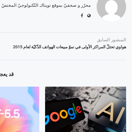
محرّر و صحفيّ بموقع تويتاك التّكنولوجيّ المختصّ
المنشور السابق
هواوي تحتلّ المراكز الأولى في نموّ مبيعات الهواتف الذّكيّة لعام 2015
قد يعجب