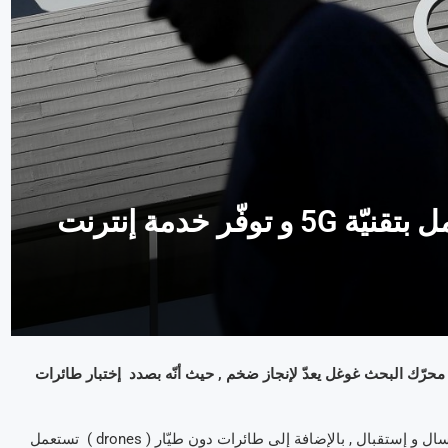
غوغل تختبر طائرات دون طيّار تعمل بتقنيّة 5G و توفّر خدمة إنترنت
 محرّك البحث غوغل يعدّ لإنجاز ضخم , حيث أنّه بصدد إختبار طائرات
.
هذا المشروع , المسمّى SkyBender يتمثّل في إختبار نماذج لأجهزة إرسال و إستقبال , بالإضافة إلى طائرات دون طيّار ( drones ) تستعمل