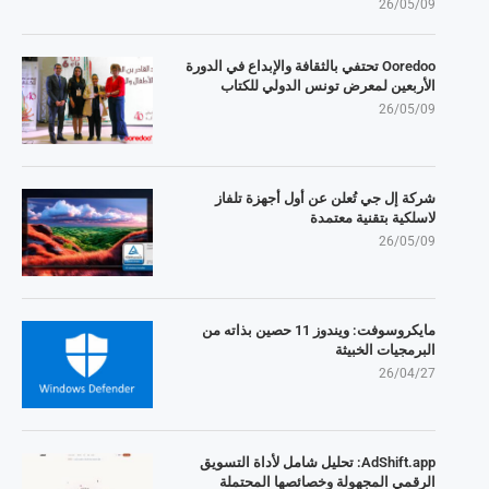
26/05/09
Ooredoo تحتفي بالثقافة والإبداع في الدورة
الأربعين لمعرض تونس الدولي للكتاب
26/05/09
شركة إل جي تُعلن عن أول أجهزة تلفاز
لاسلكية بتقنية معتمدة
26/05/09
مايكروسوفت: ويندوز 11 حصين بذاته من
البرمجيات الخبيثة
26/04/27
AdShift.app: تحليل شامل لأداة التسويق
الرقمي المجهولة وخصائصها المحتملة