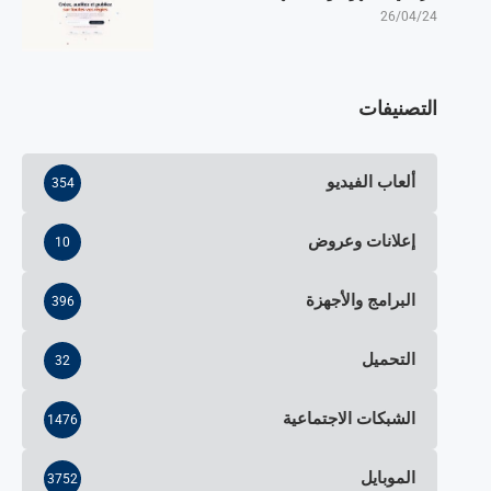
26/04/24
التصنيفات
ألعاب الفيديو
354
إعلانات وعروض
10
البرامج والأجهزة
396
التحميل
32
الشبكات الاجتماعية
1476
الموبايل
3752