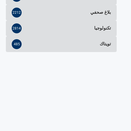
بلاغ صحفي
2212
تكنولوجيا
2814
تويتاك
485