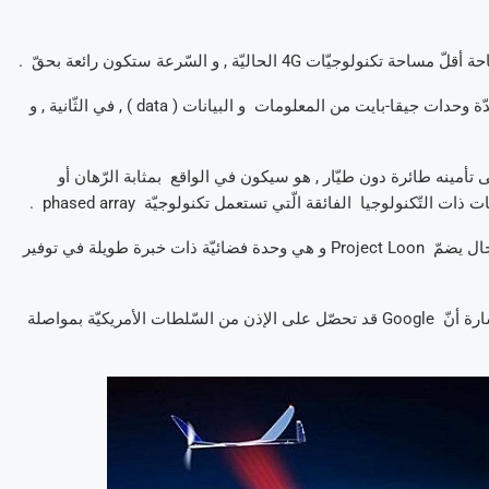
من النّاحية النّظريّة , فإنّ تكنولوجيّات الأمواج الملّيمتريّة يمكنها نقل عدّة وحدات جيقا-بايت من المعلومات و البيانات ( data ) , في الثّانية , و
تأمينه طائرة دون طيّار , هو سيكون في الواقع بمثابة الرّهان أو
لتّكنولوجيا الفائقة الّتي تستعمل تكنولوجيّة phased array .
هذا و تعتبر SkyBender جزءا من فريق صغير خاصّ بغوغل في هذا المجال يضمّ Project Loon و هي وحدة فضائيّة ذات خبرة طويلة في توفير
في الوقت الرّاهن , هذا المشروع مازال في طوره النّظري . و تجدر الإشارة أنّ Google قد تحصّل على الإذن من السّلطات الأمريكيّة بمواصلة