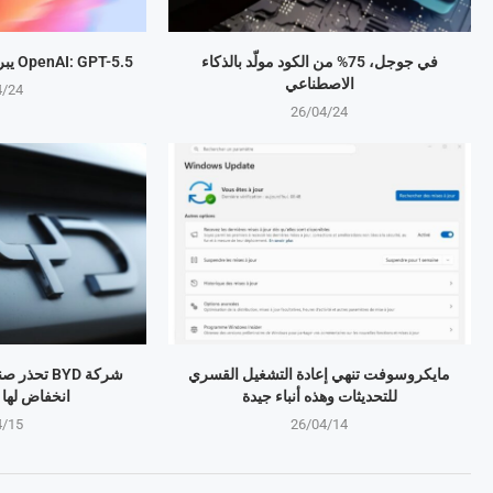
في جوجل، 75% من الكود مولّد بالذكاء
OpenAI: GPT-5.5 يبرمج المهام بذكاء متطور
الاصطناعي
4/24
26/04/24
مايكروسوفت تنهي إعادة التشغيل القسري
شركة BYD تح
للتحديثات وهذه أنباء جيدة
انخفاض لها منذ 4 
4/15
26/04/14