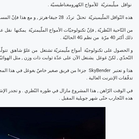
نواقل ميلّيمتريّة للأمواج الكهرومغناطيسيّة .
هذه النّواقل الملّيميتريّة تحتلّ تردّد 28 جيقا-هرتز , و مع هذا فإنّ المساحة أقلّ مساحة تكنولوجيّات 4G الحاليّة , و السّرعة ستكون رائعة بحقّ .
ذلك أكثر 40 مرّة من نظم 4G الحاليّة .
و الحصول على تكنولوجيّة أمواج ملّيمتريّة تشتغل من علوّ شاهق تتولّى 
التّحدّي , لكنّ غوغل يشتغل الآن على عدّة ثوابت ذات وزن , مثل الهوائيّات ذات ا
تدفّقات الإنترنت العالية .
هذه التّجارب حتّى شهر جويلية المقبل .