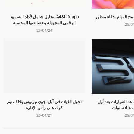
AdShift.app: تحليل شامل لأداة التسويق
الرقمي المجهولة وخصائصها المحتملة
26/0
26/04/24
ذر صناعة السيارات بعد أول
تحول القيادة في آبل: جون تيرنوس يخلف تيم
سنوات
كوك على رأس الإدارة
26/04/21
26/0