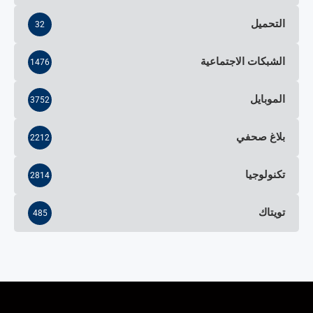
التحميل
32
الشبكات الاجتماعية
1476
الموبايل
3752
بلاغ صحفي
2212
تكنولوجيا
2814
تويتاك
485