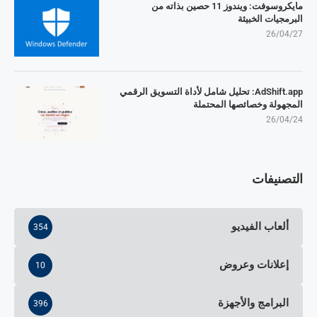
مايكروسوفت: ويندوز 11 حصين بذاته من
البرمجيات الخبيثة
26/04/27
AdShift.app: تحليل شامل لأداة التسويق الرقمي
المجهولة وخصائصها المحتملة
26/04/24
التصنيفات
ألعاب الفيديو
354
إعلانات وعروض
10
البرامج والأجهزة
396