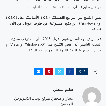
من قبل
سليم عبيدلي
15/11/19
0 التعليقات
بعض النّسخ من البرامج التّشغيليّة ( OS ) الأساسيّة مثل ( OSX )
و ( Windows ) , لن تكون مستوعبة من طرف غوغل من الآن
فصاعدا .
في الواقع , و بداية من شهر أفريل 2016 , لن يستوعب محرّك
البحث الشّهير أبدا بعض النّسخ مثل Windows XP و Vista أو
كذلك النّسخ 10.6 و 10.7 و 10.8 من جانب الOS .
0
سليم عبيدلي
محرّر و صحفيّ بموقع تويتاك التّكنولوجيّ
المختصّ