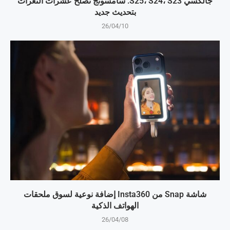
جالكسي S25، S24، S23: سامسونج تصلح عشرات الثغرات
بتحديث جديد
26/04/10
شاشة Snap من Insta360 إضافة نوعية لسوق ملحقات
الهواتف الذكية
26/04/08