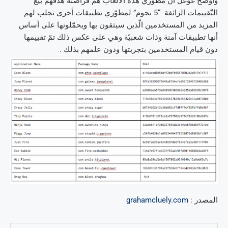
وأوضح غوغل أنّ مطوّري هذه الألعاب هم قراصنة هدفهم بيع
التّقييمات الزائفة “5 نجوم” لمطوّري تطبيقات أخرى تجلب لهم
المزيد من المستخدمين الّذين سيثقون بها ويحمّلونها على أساس
أنها تطبيقات آمنة وذات شعبيّة وهي على عكس ذلك تمّ تقييمها
دون قيام المستخدمين بتجربتها ودون علمهم بذلك .
المصدر :
grahamcluely.com