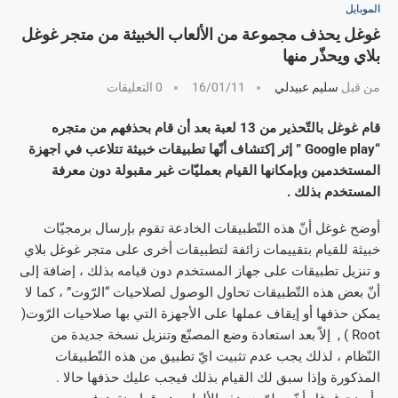
الموبايل
غوغل يحذف مجموعة من الألعاب الخبيثة من متجر غوغل
بلاي ويحذّر منها
من قبل
سليم عبيدلي
16/01/11
0 التعليقات
قام غوغل بالتّحذير من 13 لعبة بعد أن قام بحذفهم من متجره
“Google play ” إثر إكتشاف أنّها تطبيقات خبيثة تتلاعب في اجهزة
المستخدمين وبإمكانها القيام بعمليّات غير مقبولة دون معرفة
المستخدم بذلك .
أوضح غوغل أنّ هذه التّطبيقات الخادعة تقوم بإرسال برمجيّات
خبيثة للقيام بتقييمات زائفة لتطبيقات أخرى على متجر غوغل بلاي
و تنزيل تطبيقات على جهاز المستخدم دون قيامه بذلك ، إضافة إلى
أنّ بعض هذه التّطبيقات تحاول الوصول لصلاحيات “الرّوت” ، كما لا
يمكن حذفها أو إيقاف عملها على الأجهزة التي بها صلاحيات الرّوت(
Root ) , إلاّ بعد استعادة وضع المصنّع وتنزيل نسخة جديدة من
النّظام ، لذلك يجب عدم تثبيت ايّ تطبيق من هذه التّطبيقات
المذكورة وإذا سبق لك القيام بذلك فيجب عليك حذفها حالا .