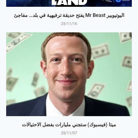
اليوتيوبير Mr Beast يفتح حديقة ترفيهية في بلد… مفاجئ
25/11/16
ميتا (فيسبوك) ستجني مليارات بفضل الاحتيالات
25/11/07