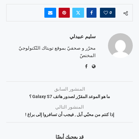
0
سليم عبيدلي
محرّر و صحفيّ بموقع تويتاك التّكنولوجيّ
المختصّ
المنشور السابق
ما هو الموعد المقرّر لصدور هاتف Galaxy S7 ؟
المنشور التالي
إذا كنتم من محبّي آبل , فيجب أن تسافروا إلى براغ !
قد يعجبك أيضًا