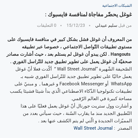
الشبكات الاجتماعية
غوغل يحضّر مفاجاة لمنافسة فايسبوك :
من قبل
سليم عبيدلي
15/12/23
0 التعليقات
من المعروف أن غوغل فشل بشكل كبير في منافسة فايسبوك على
مستوى تطبيقات التّواصل الاجتماعي ، خصوصا عبر تطبيقه
Hangouts . لكن يبدو أن غوغل لم يستلم بعد ، حيث أشارت مصادر
صحفيّة أن غوغل يعمل على تطوير تطبيق جديد للتّراسل الفوري .
الصّحيفة الشّهيرة “Wall Street Journal ” أكّدت فعلا أنّ غوغل
يعمل حاليّا على تطوير تطبيق جديد للتّراسل الفوري شبيه بـ
WhatsApp أو Facebook Messenger و غيرهما , و مبنيّ على
تطبيقات تكنولوجيا الذّكاء الاصطناعي الّذي بدأ شيئا فشيئا يكسب
مساحة كبيرة في العالم الرّقمي.
و أشارت وول ستريت جورنال أنّ غوغل يعمل فعليّا على هذا
التّطبيق الجديد منذ ما يقارب السّنة ، حيث سيأتي بعدد من
المميّزات الجديدة و الّتي لم يتم الكشف عنها بعد .
المصدر :
Wall Street Journal