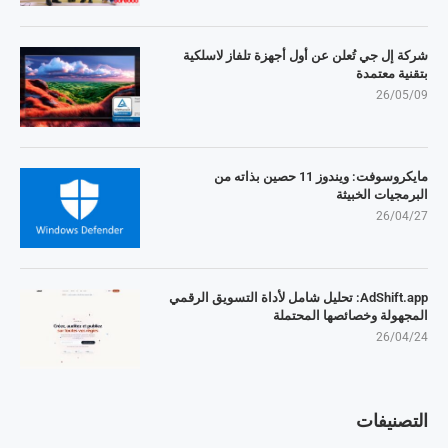
شركة إل جي تُعلن عن أول أجهزة تلفاز لاسلكية
بتقنية معتمدة
26/05/09
مايكروسوفت: ويندوز 11 حصين بذاته من
البرمجيات الخبيثة
26/04/27
AdShift.app: تحليل شامل لأداة التسويق الرقمي
المجهولة وخصائصها المحتملة
26/04/24
التصنيفات