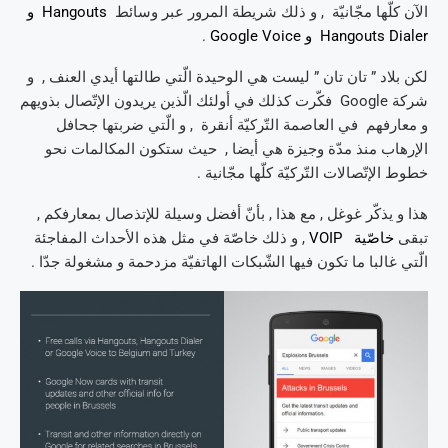
الآن كلّها مجّانيّة , و ذلك شريطة المرور عبر وسائط
Hangouts و
Hangouts Dialer و Google Voice
.
لكن بلاد ” تان تان ” ليست هي الوحيدة الّتي طالتها أيدي العنف , و
شركة Google فكّرت كذلك في أولئك الّذين يريدون الإتّصال بذويهم
و معارفهم في العاصمة التّركيّة أنقرة , و الّتي ضربتها جحافل
الإرهاب منذ مدّة وجيزة هي أيضا , حيث ستكون المكالمات نحو
خطوط الإتّصالات التّركيّة كلّها مجّانية .
هذا و يذكّر غوغل , مع هذا , بأنّ أفضل وسيلة للإتذصال بمعارفكم ,
تبقى
خاصّية VOIP
, و ذلك خاصّة في مثل هذه الأحداث المفاجئة
الّتي غالبا ما تكون فيها الشّبكات الهاتفيّة مزدحمة و مشغولة جدّا .