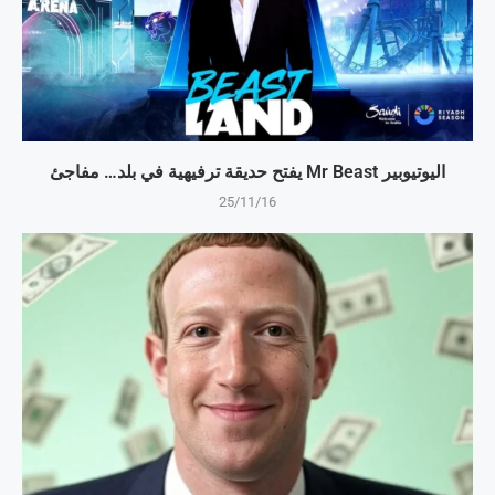
اليوتيوبير Mr Beast يفتح حديقة ترفيهية في بلد… مفاجئ
25/11/16