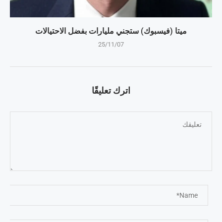
ميتا (فيسبوك) ستجني مليارات بفضل الاحتيالات
25/11/07
اترك تعليقًا