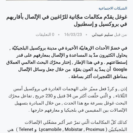
الشبكات الاجتماعية
غوغل يقدّم مكالمات مجّانية للرّاغبين في الإتّصال بأقاربهم
في بروكسيل و إسطنبول
من قبل
سليم عبيدلي
16/03/23
0 التعليقات
في خضمّ الأحداث الإرهابيّة الأخيرة في مدينة بروكسيل البلجيكيّة ,
يحاول الكثيرون مدّ يد المساعدة و الإتّصال بمعارفهم على قدر
إستطاعتهم . و في هذا الإطار , إختار محرّك البحث العالمي العملاق
Google أن يمدّ يد العون بقوّة من خلال جعل وسائل الإتّصال
بمناطق التّفجيرات أكثر بساطة .
إذن , و كردّ فعل مميّز على الهجمات الغادرة في بروكسيل أمس
الثّلاثاء , و الّتي خلّفت أكثر من 34 قتيل و 230 جريح , تفاعل محرّك
البحث غوغل بسرعة مع هذا الحدث , من خلال المبادرة بتسهيل
الإتّصالات بين المقيمين في بلجيكيا و معارفهم خارجها .
كذلك كلّ المكالمات الّتي تمرّ عبر أكبر مشغّلي الإتّصالات
البلجيكييّن
( Lycamobile , Mobistar , Proximus و Telenet
) هي