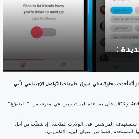
يدة :
 غوغل تطبيقا جديدا يحمل إسم ” Who’s down ” و يبدو أنّه أحدث محاولاته في سوق تطبيقات التّواصل الإجتماعي الّتي
و تقوم فكرة تطبيق ” Who’s Down ” , الّذي يتوفّر على نظامي Android و IOS , على مساعدة المستخدمين في معرفة من ” المتفرّغ ”
ّه سيستهدف المراهقين في الولايات المتّحدة , إذ يتطلّب من أجل
ا المستخدم , فضلا عن عنوان البريد الإلكتروني .