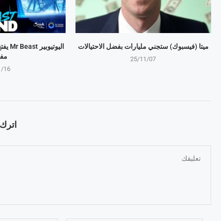
ميتا (فيسبوك) ستجني مليارات بفضل الاحتيالات
اليوتي
مف
25/11/07
1/16
اترك ت