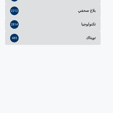
بلاغ صحفي
2212
تكنولوجيا
2814
تويتاك
485