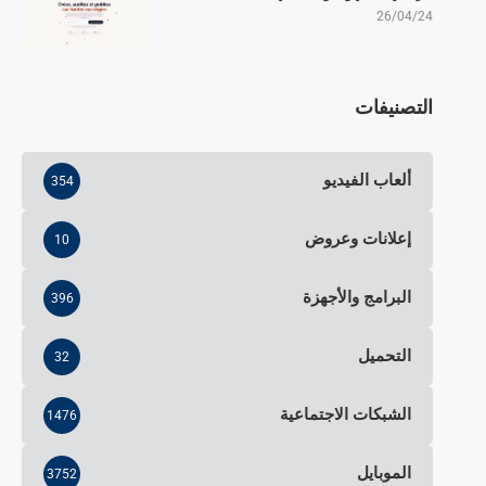
26/04/24
التصنيفات
ألعاب الفيديو
354
إعلانات وعروض
10
البرامج والأجهزة
396
التحميل
32
الشبكات الاجتماعية
1476
الموبايل
3752