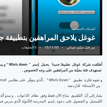
الشبكات الاجتماعية
غوغل يلاحق المراهقين بتطبيقة جد
من قبل
سليم عبيدلي
15/11/03
0 التعليقات
أطلقت شركة
تستهدف فئة معيّنة من المراهقين على وجه الخصوص .
من الأصدقاء للدّردشة .
يشار إلى أنّ التّطبيق متاح الآن فقط وفق نظام الدّعوات , و يبدو أن
التّسجيل و الحصول على دعوة , إسم المدرسة الثّانويّة الّذي يدرس فيه