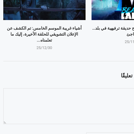
وبير Mr Beast يفتح حديقة ترفيهية في بلد…
أشياء غريبة الموسم الخامس: تم الكشف عن
اجئ
الإعلان التشويقي للحلقة الأخيرة، إليك ما
تعلمناه...
25/1
25/12/30
عليقًا