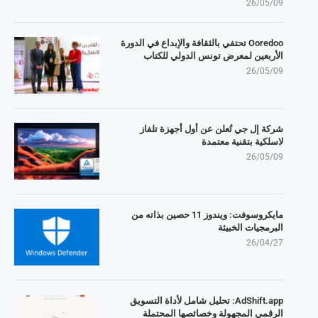
26/05/09
Ooredoo تحتفي بالثقافة والإبداع في الدورة
الأربعين لمعرض تونس الدولي للكتاب
26/05/09
شركة إل جي تُعلن عن أول أجهزة تلفاز
لاسلكية بتقنية معتمدة
26/05/09
مايكروسوفت: ويندوز 11 حصين بذاته من
البرمجيات الخبيثة
26/04/27
AdShift.app: تحليل شامل لأداة التسويق
الرقمي المجهولة وخصائصها المحتملة