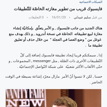
الشبكات الاجتماعية
فايسبوك قريب من تطوير مغازته الخاصّة للتّطبيقات
من قبل
سليم عبيدلي
16/01/20
0 التعليقات
هناك الجديد من جانب فايسبوك , و الأمر يتعلّق بإمكانيّة إنشاء
مغازة لبيع تطبيقاته الخاصّة في نسخة أندرويد , و ذلك بهدف منع
غوغل من ” وضع العصا في العجلة ” من خلال حذف أو تعليق
تطبيقة ما .
إذا , سيمكنكم قريبا إيجاد تطبيقة فايسبوك إضافة إلى كلّ
التّطبيقات الأخرى ذات الصّلة , مثل messenger , المجموعات , و
حتّى الألعاب الأكثر شعبيّة على شبكة التّواصل الإجتماعيّة .
حسنا , لكن لا تنسوا أنّ الأمر مازال مجرّد إشاعة بسيطة في الوقت
الحاضر .