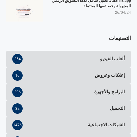
AdShift.app: تحليل شامل لأداة التسويق الرقمي
المجهولة وخصائصها المحتملة
26/04/24
التصنيفات
ألعاب الفيديو
354
إعلانات وعروض
10
البرامج والأجهزة
396
التحميل
32
الشبكات الاجتماعية
1476