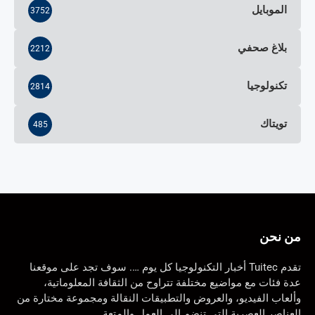
الموبايل
3752
بلاغ صحفي
2212
تكنولوجيا
2814
تويتاك
485
من نحن
تقدم Tuitec أخبار التكنولوجيا كل يوم …. سوف تجد على موقعنا
عدة فئات مع مواضيع مختلفة تتراوح من الثقافة المعلوماتية،
وألعاب الفيديو، والعروض والتطبيقات النقالة ومجموعة مختارة من
العناصر العصرية التي تنضم إلى العمل والمتعة.