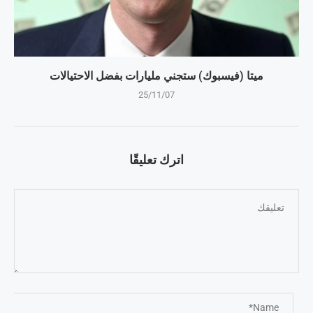
ميتا (فيسبوك) ستجني مليارات بفضل الاحتيالات
25/11/07
اترك تعليقًا