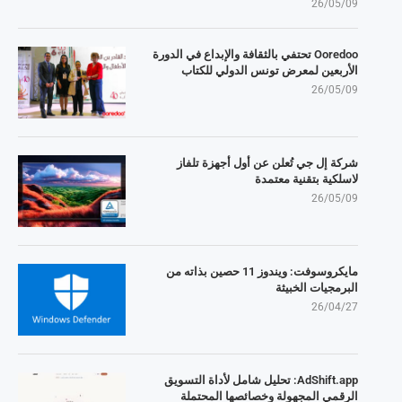
26/05/09
Ooredoo تحتفي بالثقافة والإبداع في الدورة
الأربعين لمعرض تونس الدولي للكتاب
26/05/09
شركة إل جي تُعلن عن أول أجهزة تلفاز
لاسلكية بتقنية معتمدة
26/05/09
مايكروسوفت: ويندوز 11 حصين بذاته من
البرمجيات الخبيثة
26/04/27
AdShift.app: تحليل شامل لأداة التسويق
الرقمي المجهولة وخصائصها المحتملة