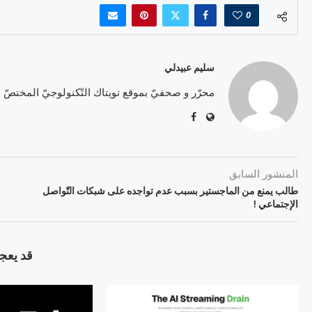
0
سليم عبيدلي
محرّر و صحفيّ بموقع تويتاك التّكنولوجيّ المختصّ
المنشور السابق
طالب يمنع من الماجستير بسبب عدم تواجده على شبكات التّواصل
الإجتماعي !
قد يعجب