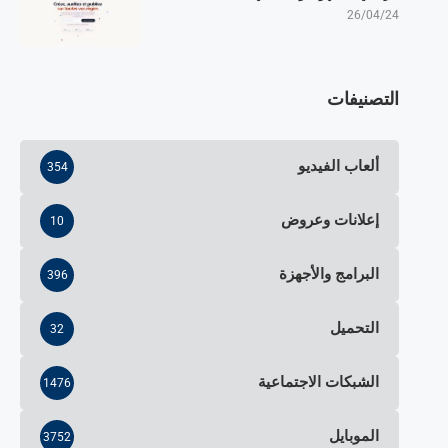
26/04/24
التصنيفات
ألعاب الفيديو
354
إعلانات وعروض
10
البرامج والأجهزة
396
التحميل
32
الشبكات الاجتماعية
1476
الموبايل
3752