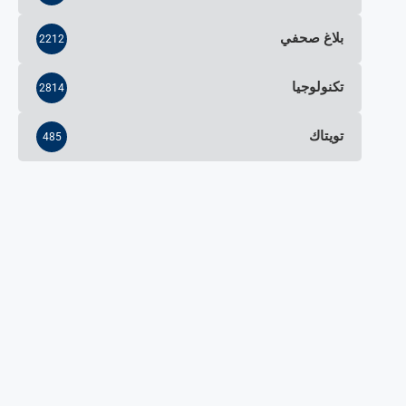
بلاغ صحفي
2212
تكنولوجيا
2814
تويتاك
485