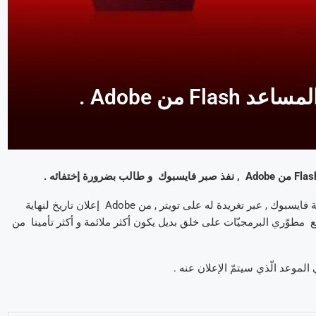
 من Adobe .
في الواقع , طلب أليكس ستاموس , المسؤول عن النّظم الأمنيّة لشبكة فايسبوك , عبر تغريدة له على تويتر , من Adobe إعلان تاريخ لنهاية
دف أيضا إلى تشجيع مطوّري البرمجيّات على خلق بديل يكون أكثر ملائمة و أكثر تأمينا من