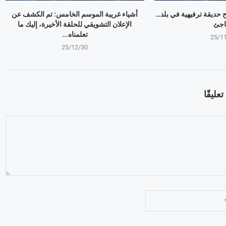
وبير Mr Beast يفتح حديقة ترفيهية في بلد…
أشياء غريبة الموسم الخامس: تم الكشف عن
اجئ
الإعلان التشويقي للحلقة الأخيرة، إليك ما
تعلمناه...
25/1
25/12/30
عليقًا