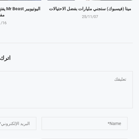
ميتا (فيسبوك) ستجني مليارات بفضل الاحتيالات
اليوتي
مف
25/11/07
1/16
اترك ت