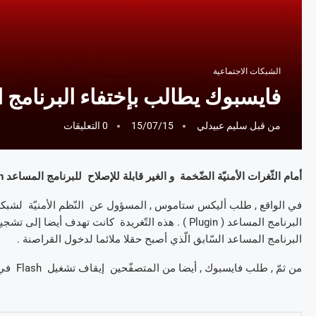
الشبكات الاجتماعية
فايسبوك يطالب بإختفاء البرنامج المساعد Flash
من قبل
سليم عبيدلي
15/07/15
0 التعليقات
أمام الثّغرات الأمنيّة الضّخمة و الغير قابلة للإصلاح للبرنامج المساعد Flash من Adobe , نفذ صبر فايسبوك و طالب بضرورة إختفائه .
البرنامج المساعد ( Plugin ) . هذه التّغريدة كانت ته
البرنامج المساعد السّابق الّذي أصبح حقلا ملائما لدخول القراصنة .
من ثمّ , طلب فايسبوك , أيضا من المتصفّحين إيقاف تشغيل Flash في الموعد الّذي سيتمّ الإعلان عنه .