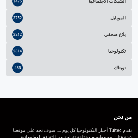
الشبكات الاجتماعية
1476
الموبايل
3752
بلاغ صحفي
2212
تكنولوجيا
2814
تويتاك
485
من نحن
تقدم Tuitec أخبار التكنولوجيا كل يوم …. سوف تجد على موقعنا
عدة فئات مع مواضيع مختلفة تتراوح من الثقافة المعلوماتية،