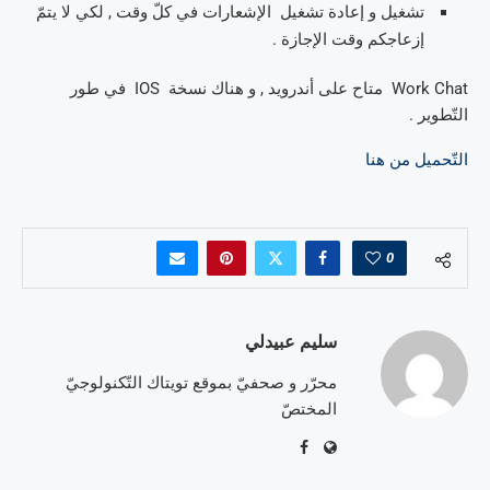
تشغيل و إعادة تشغيل الإشعارات في كلّ وقت , لكي لا يتمّ
إزعاجكم وقت الإجازة .
Work Chat متاح على أندرويد , و هناك نسخة IOS في طور
التّطوير .
التّحميل من هنا
0
سليم عبيدلي
محرّر و صحفيّ بموقع تويتاك التّكنولوجيّ
المختصّ