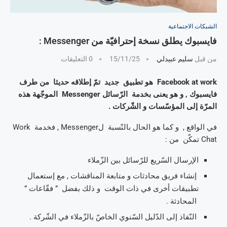
الشبكات الاجتماعية
فايسبوك يطلق نسخة إحترافيّة من Messenger :
من قبل
سليم عبيدلي
15/11/25
0 التعليقات
Facebook at work هو تطبيق جديد تمّ إطلاقه حديثا من طرف
فايسبوك , و هو يعنى بخدمة الرّسائل Messenger الموجّهة هذه
المرّة إلى المؤسّسات و الشّركات .
في الواقع , و كما هو الحال بالنّسبة لMessenger , فخدمة Work
Chat تمكّن من :
الإرسال السّريع للرّسائل بين الزّملاء
إنشاء فريق محادثات و متابعة المناقشات , مع إستعمال
تطبيقات أخرى في ذات الوقت و ذلك بفضل ” فقّاعات ”
المحادثة .
النّفاذ إلى الدّليل السّنوي الخاصّ بالزّملاء في الشّركة .