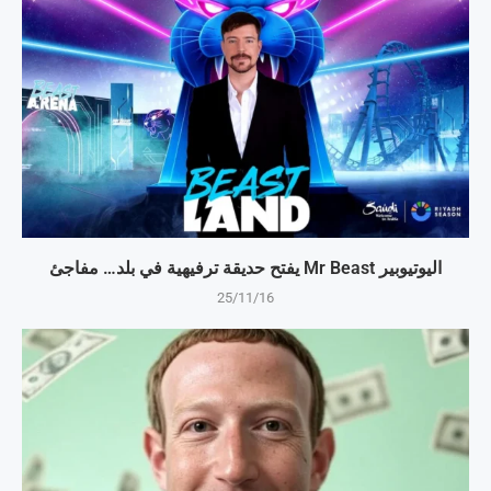
اليوتيوبير Mr Beast يفتح حديقة ترفيهية في بلد… مفاجئ
25/11/16