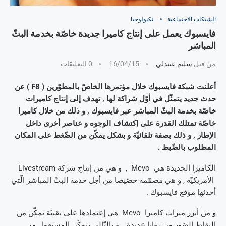
الشبكات الاجتماعية
تكنولوجيا
فايسبوك يعمل على إنتاج كاميرا جديدة خاصّة بخدمة البثّ
المباشر
من قبل
سليم عبيدلي
16/04/15
0 التعليقات
أعلنت شبكة فايسبوك خلال مؤتمرها الخاصّ بالمطوّرين ( F8 ) عن
حدث جديد يتمثّل في أوّل شراكة لها , تهدف إلى إنتاج كاميرات
خاصّة بخدمة البثّ المباشر عبر فايسبوك , و ذلك من خلال كاميرا
خاصّة تمتلك القدرة على إكتشاف الوجوه و عناصر أخرى داخل
الإطار , و ذلك بصفة تلقائيّة و بشكل يمكّن من الضّغط على المكان
المطلوب بالضّبط .
الكاميرا الجديدة هي Mevo , و هي من إنتاج شركة Livestream
الأمريكيّة , و هي مصمّمة خصّيصا من أجل خدمة البثّ المباشر الّتي
أحدثها موقع فايسبوك .
و من أبرز ميزات كاميرا Mevo هي إعتمادها على تقنيّة تمكّن من
إلتقاط الصّور من زوايا عديدة , و بالتّالي يتمكّن المستعمل من