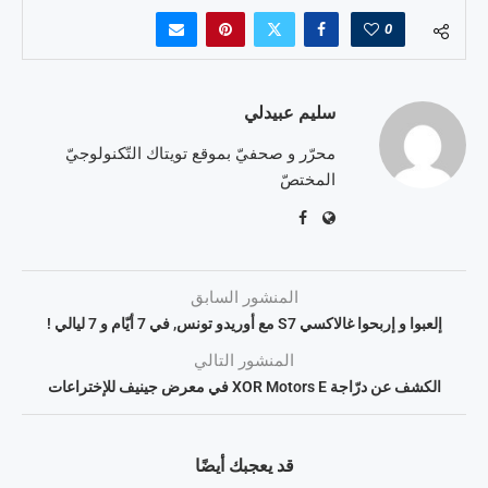
0
سليم عبيدلي
محرّر و صحفيّ بموقع تويتاك التّكنولوجيّ
المختصّ
المنشور السابق
إلعبوا و إربحوا غالاكسي S7 مع أوريدو تونس, في 7 أيّام و 7 ليالي !
المنشور التالي
الكشف عن درّاجة XOR Motors E في معرض جينيف للإختراعات
قد يعجبك أيضًا