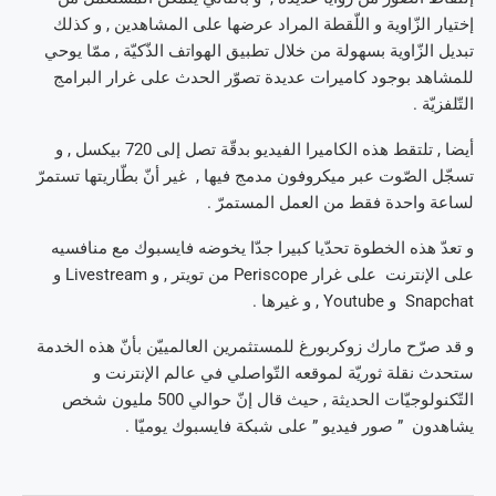
إختيار الزّاوية و اللّقطة المراد عرضها على المشاهدين , و كذلك
تبديل الزّاوية بسهولة من خلال تطبيق الهواتف الذّكيّة , ممّا يوحي
للمشاهد بوجود كاميرات عديدة تصوّر الحدث على غرار البرامج
التّلفزيّة .
أيضا , تلتقط هذه الكاميرا الفيديو بدقّة تصل إلى 720 بيكسل , و
تسجّل الصّوت عبر ميكروفون مدمج فيها , غير أنّ بطّاريتها تستمرّ
لساعة واحدة فقط من العمل المستمرّ .
و تعدّ هذه الخطوة تحدّيا كبيرا جدّا يخوضه فايسبوك مع منافسيه
على الإنترنت على غرار Periscope من تويتر , و Livestream و
Snapchat و Youtube , و غيرها .
و قد صرّح مارك زوكربورغ للمستثمرين العالمييّن بأنّ هذه الخدمة
ستحدث نقلة ثوريّة لموقعه التّواصلي في عالم الإنترنت و
التّكنولوجيّات الحديثة , حيث قال إنّ حوالي 500 مليون شخص
يشاهدون ” صور فيديو ” على شبكة فايسبوك يوميّا .