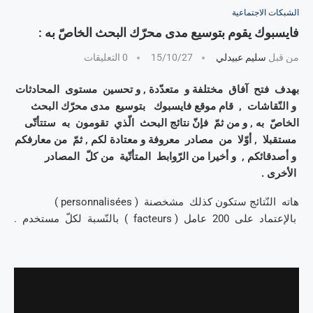
الشبكات الاجتماعية
فايسبوك يقوم بتوسيع مدى محرّك البحث الخاصّ به :
من قبل
سليم عبيدلي
15/10/27
0 التعليقات
بهدف فتح آفاق مختلفة و متعدّدة , و تحسين مستوى المحادثات
و النّقاشات , قام موقع فايسبوك بتوسيع مدى محرّك البحث
الخاصّ به , و من ثمّ فإنّ نتائج البحث الّذي تقومون به ستتأتّى
مستقبلا , أوّلا من مصادر معروفة و معتادة لكم , ثمّ من معارفكم
و أصدقائكم , و أخيرا من الرّوابط المتأتّية من كلّ المصادر
الأخرى .
هاته النّتائج ستكون كذلك مشخصنة ( personnalisées )
بالإعتماد على 200 عامل ( facteurs ) بالنّسبة لكلّ مستخدم .