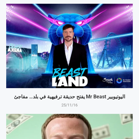
اليوتيوبير Mr Beast يفتح حديقة ترفيهية في بلد… مفاجئ
25/11/16