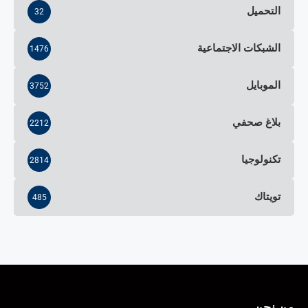
التحميل
32
الشبكات الاجتماعية
1476
الموبايل
3752
بلاغ صحفي
2212
تكنولوجيا
2814
تويتاك
485
من نحن