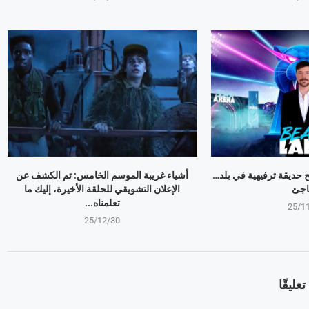
وبير Mr Beast يفتح حديقة ترفيهية في بلد…
أشياء غريبة الموسم الخامس: تم الكشف عن
اجئ
الإعلان التشويقي للحلقة الأخيرة، إليك ما
تعلمناه...
25/1
25/12/30
عليقًا