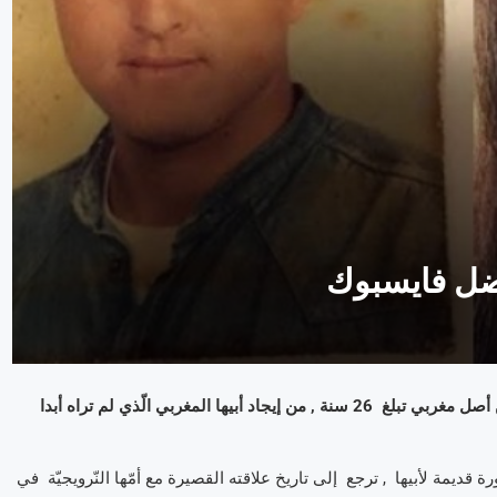
بفضل فايسبوك
بفضل شبكة التّواصل الإجتماعيّة فايسبوك , إستطاعت فتاة نرويجيّة من أصل مغربي تبلغ 26 سنة , من إيجاد أبيها المغربي الّذي لم تراه أبدا
رة قديمة لأبيها , ترجع إلى تاريخ علاقته القصيرة مع أمّها النّرويجيّة في