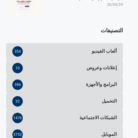
26/04/24
التصنيفات
ألعاب الفيديو
354
إعلانات وعروض
10
البرامج والأجهزة
396
التحميل
32
الشبكات الاجتماعية
1476
الموبايل
3752