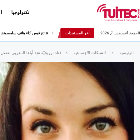
تكنولوجيا
ا
الجمعة, أغسطس 7, 2026
آخر المستجدات
أحدث إصدارات هواوي: هاتف “nova 8 SE” ينطلق رسميا مع أربع...
الرئيسية
الشبكات الاجتماعية
فتاة نرويجيّة تجد أباها المغربي بفضل