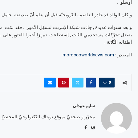
أوسلو .
و كان الوالد قد غادر العاصمة النّرويجيّة قبل أن يعلم أنّ صديقته حامل , 
و بعد سنوات عديدة , جاءت شبكة الإنترنت لتسهّل الأمور . فقد تمّت مشا
بفضل تحرّكات مستخدمي النّات , إستطاعت تيريزا أخيرا العثور على وا
أطفاله الثّلاثة .
المصدر :
moroccoworldnews.com
0
سليم عبيدلي
محرّر و صحفيّ بموقع تويتاك التّكنولوجيّ المختصّ