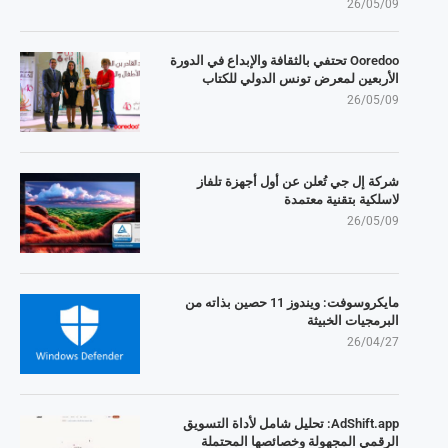
26/05/09
Ooredoo تحتفي بالثقافة والإبداع في الدورة
الأربعين لمعرض تونس الدولي للكتاب
26/05/09
شركة إل جي تُعلن عن أول أجهزة تلفاز
لاسلكية بتقنية معتمدة
26/05/09
مايكروسوفت: ويندوز 11 حصين بذاته من
البرمجيات الخبيثة
26/04/27
AdShift.app: تحليل شامل لأداة التسويق
الرقمي المجهولة وخصائصها المحتملة