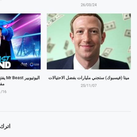
26/03/24
ميتا (فيسبوك) ستجني مليارات بفضل الاحتيالات
اليوتي
مف
25/11/07
1/16
اترك ت