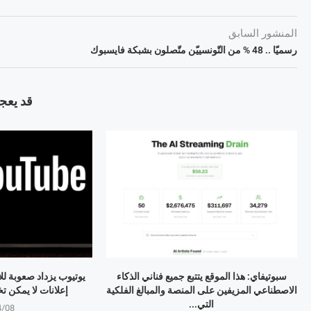
المنشور السابق
رسميّا .. 48 % من التّونسييّن متّصلون بشبكة فايسبوك
قد يعجب
سبوتيفاي: هذا الموقع يتتبع جميع فناني الذكاء
يوتيوب يزداد صعوبة لل
الاصطناعي المزيفين على المنصة والمبالغ الفلكية
إعلانات لا يمكن تخطيها 
التي...
4/08