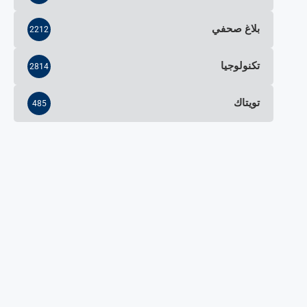
بلاغ صحفي
2212
تكنولوجيا
2814
تويتاك
485