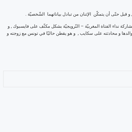
و قبل حتّى أن يتمكّن الإثنان من تبادل بياناتهما الشّخصيّة .
ركة نداء الفتاة المغربيّة – النّرويجيّة بشكل مكثّف على فايسبوك , و
لدها و محادثته على سكايب , و هو يقطن حاليّا في تونس مع زوجته و