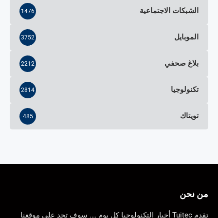
الشبكات الاجتماعية
1476
الموبايل
3752
بلاغ صحفي
2212
تكنولوجيا
2814
تويتاك
485
من نحن
تقدم Tuitec أخبار التكنولوجيا كل يوم …. سوف تجد على موقعنا