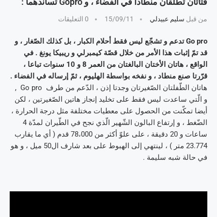
فتاتان تطلقان منطادا في الفضاء ، و Gopro تساندهما :
من قبل
سليم عبيدلي
15/09/11
0 التعليقات
Go pro تدعم و تشجّع ليس فقط أحلام الكبار ، بل كذلك الصّغار ، و
قد تمّ إثبات هذا الأمر من خلال قصّة كيمبرلي و ريبيكا يونغ . في
الواقع ، هاتان الأختان البالغتان من العمر 8 و 10 سنوات تباعا ،
قرّرتا صنع منطاد ، و نفخه بواسطة الهليوم ، ثمّ إرساله في الفضاء .
هاتان الطّفلتان الصّغيرتان وجدتا إذن ، الدّعم من طرف Go pro ,
و الّتي ساعدت ليس فقط على تخليد إنجاز هاتين الصّغيرتين ، لكن
أيضا تمكّنت من الحصول على معطيات مختلفة مثل درجة الحرارة ،
الضّغط ، و إرتفاع البالون الشّهير الّذي نجح في الطّيران لمدّة 4
ساعات و 20 دقيقة ، على علوّ أكثر من 78،000 قدم ( أي ما يقارب
23.774 متر ) ، لينتهي إلى الهبوط على بعد شارف ال50 ميل ، و هو
في حالة شبه سليمة .