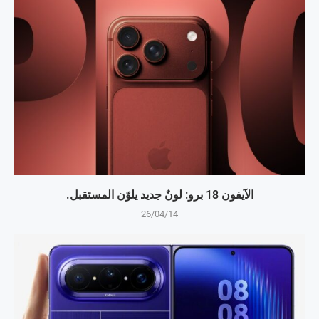
الآيفون 18 برو: لونٌ جديد يلوّن المستقبل.
26/04/14