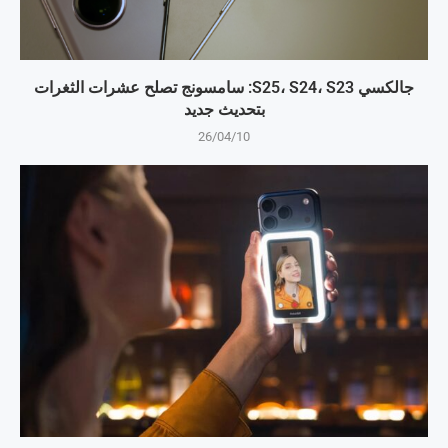
جالكسي S25، S24، S23: سامسونج تصلح عشرات الثغرات
بتحديث جديد
26/04/10