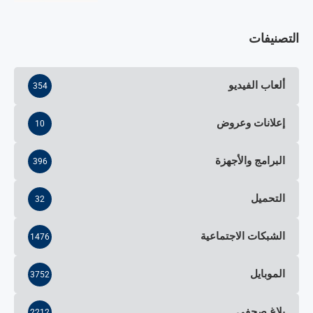
التصنيفات
ألعاب الفيديو
354
إعلانات وعروض
10
البرامج والأجهزة
396
التحميل
32
الشبكات الاجتماعية
1476
الموبايل
3752
بلاغ صحفي
2212