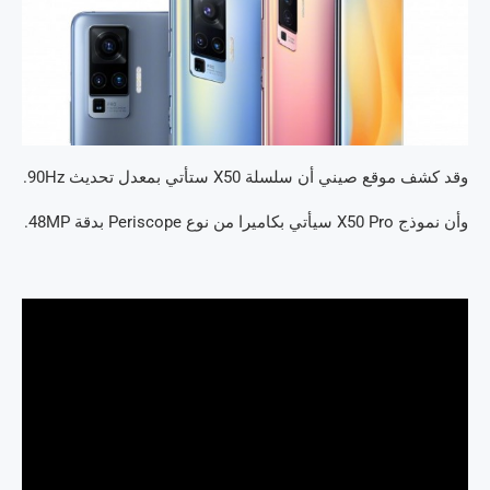
وقد كشف موقع صيني أن سلسلة X50 ستأتي بمعدل تحديث 90Hz.
وأن نموذج X50 Pro سيأتي بكاميرا من نوع Periscope بدقة 48MP.