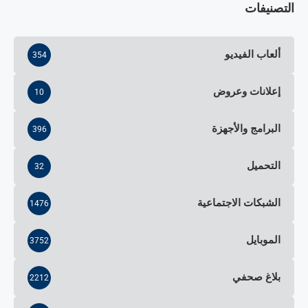
التصنيفات
ألعاب الفيديو
354
إعلانات وعروض
10
البرامج والأجهزة
396
التحميل
32
الشبكات الاجتماعية
1476
الموبايل
3752
بلاغ صحفي
2212