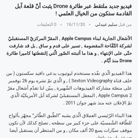
فيديو جديد ملتقط عبر طائرة Drone يثبت أنّ قلعة آبل
القادمة ستكون من الخيال العلمي !
من قبل
سليم عبيدلي
16/11/30
0 التعليقات
الأشغال الجارية لبناء Apple Campus , المقرّ المركزيّ المستقبليّ
لشركة التّفّاحة المقضومة , تسير على قدم و ساق , بل قد شارفت
حتّى على الإنتهاء , و هذا ما أثبتته الصّور الّتي إلتقطتها كاميرا طائرة
Drone منذ أيّام .
هذا الفيديو الّذي نفّذه مستخدم ليوتيوب يدعى دافيد سكستون ( من
خلف قناة Sexton Videography ) , و الّذي تمّ نشره يوم 26 نوفمبر
على منصّة مشاركة الفيديوهات الشّهيرة , يبيّن لنا تقدّم أشغال مقرّ
Apple Campus 2 , المعقل المستقبليّ لشركة آبل الأمريكيّة الّذي
تمّ الإعلان عنه منذ شهر جوان 2011 .
هذا البناء الرّئيسي العملاق الّذي يشبه “الطّبق الطّائر” مجهّز بألواح
للطّاقة الشّمسيّة على جزء كبير من سطحه , تصلح كذلك لأن تكون
موقف سيّارات يسع 20 ألف مكان , و من المنتظر أن يستقبل أيضا
حديقة واسعة داخله .