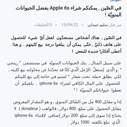
في الصّين , يمكنكم شراء Apple 6s بفضل الحيوانات
المنويّة !
من قبل
سليم عبيدلي
15/09/22
0 التعليقات
في الصّين , هناك أشخاص مستعدّون لفعل أيّ شيء للحصول
على هاتف ذكيّ , حتّى يمكن أن يبلغوا درجة بيع كليتهم . و هذا
أعطى أفكارا جديدة للبعض !
على سبيل المثال , بنك الحيوانات المنويّة في مستشفى ” رينجي
” و الّذي إستغلّ الرّجل الّذي كنّا قد تحدّثنا عن محاولته بيع كليته ,
لكي يطلق حملة تحت شعار ” لستم في حاجة إلى بيع كليتكم
للحصول على المال الكافي لشراء iphone 6s . يكفيكم أن
تعطوا حيواناتكم المنويّة ! ”
إذا و مقابل 400 مل من السّائل المنوي , و هو المقدار المعروض
مقابل الحصول على مبلغ 800 دولار , فالواهب ( donateur ) لا
يحتاج إذا سوى إلى مبلغ 200 دولار إضافي لإقتناء iphone 6s
الّذي تبلغ تكلفته 1000 دولار .