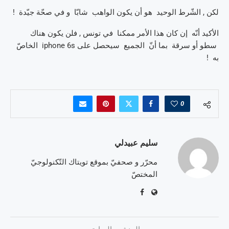
لكن , الشّرط الوحيد هو أن يكون الواهب شابّا و في صحّة جيّدة !
الأكيد أنّه إن كان هذا الأمر ممكنا في تونس , فلن يكون هناك
سطو أو سرقة بما أنّ الجميع سيحصل على iphone 6s الخاصّ
به !
0
سليم عبيدلي
محرّر و صحفيّ بموقع تويتاك التّكنولوجيّ
المختصّ