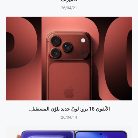
26/04/21
الآيفون 18 برو: لونٌ جديد يلوّن المستقبل.
26/04/14