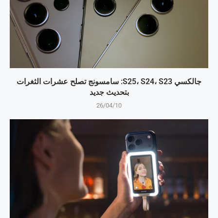
جالكسي S25، S24، S23: سامسونج تصلح عشرات الثغرات
بتحديث جديد
26/04/10