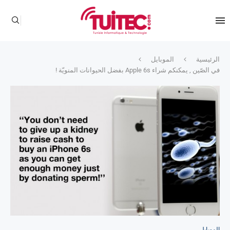
الرئيسية
الموبايل
في الصّين , يمكنكم شراء Apple 6s بفضل الحيوانات المنويّة !
الموبايل