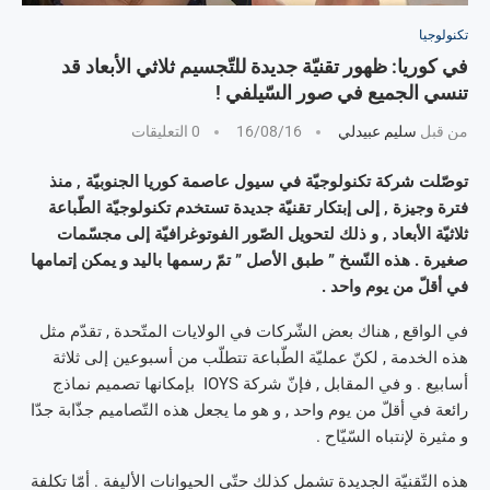
تكنولوجيا
في كوريا: ظهور تقنيّة جديدة للتّجسيم ثلاثي الأبعاد قد
تنسي الجميع في صور السّيلفي !
من قبل
سليم عبيدلي
16/08/16
0 التعليقات
توصّلت شركة تكنولوجيّة في سيول عاصمة كوريا الجنوبيّة , منذ
فترة وجيزة , إلى إبتكار تقنيّة جديدة تستخدم تكنولوجيّة الطّباعة
ثلاثيّة الأبعاد , و ذلك لتحويل الصّور الفوتوغرافيّة إلى مجسّمات
صغيرة . هذه النّسخ ” طبق الأصل ” تمّ رسمها باليد و يمكن إتمامها
في أقلّ من يوم واحد .
في الواقع , هناك بعض الشّركات في الولايات المتّحدة , تقدّم مثل
هذه الخدمة , لكنّ عمليّة الطّباعة تتطلّب من أسبوعين إلى ثلاثة
أسابيع . و في المقابل , فإنّ شركة IOYS بإمكانها تصميم نماذج
رائعة في أقلّ من يوم واحد , و هو ما يجعل هذه التّصاميم جذّابة جدّا
و مثيرة لإنتباه السّيّاح .
هذه التّقنيّة الجديدة تشمل كذلك حتّى الحيوانات الأليفة . أمّا تكلفة